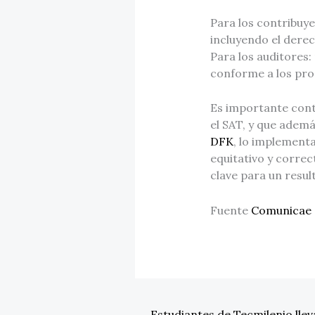
Para los contribuye
incluyendo el derech
Para los auditores
conforme a los proc
Es importante conta
el SAT, y que adem
DFK
, lo implementa
equitativo y corre
clave para un resul
Fuente
Comunicae
←
Estudiantes de Tecmilenio lle