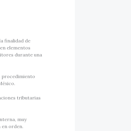
a finalidad de
sten elementos
itores durante una
un procedimiento
México.
ciones tributarias
interna, muy
n en orden.