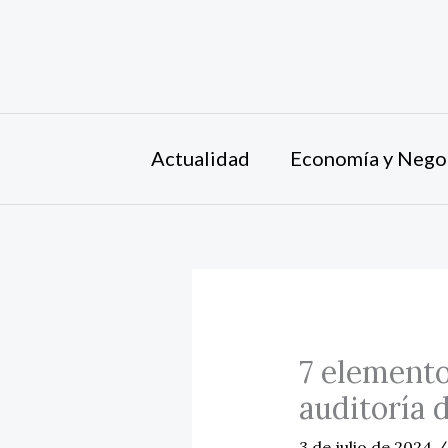
Ir
al
contenido
Actualidad
Economía y Nego
7 elemento
auditoría 
3 de julio de 2024