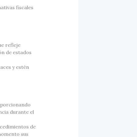
ativas fiscales
e refleje
ión de estados
races y estén
roporcionando
ncia durante el
ocedimientos de
 momento sus