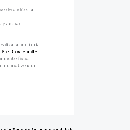
so de auditoría,
o y actuar
aliza la auditoria
a Paz, Costemalle
imiento fiscal
to normativo son
en la Reunión Internacional de la