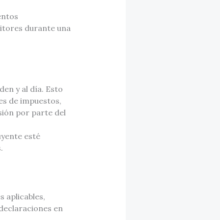
entos
itores durante una
en y al día. Esto
es de impuestos,
sión por parte del
uyente esté
.
s aplicables,
 declaraciones en