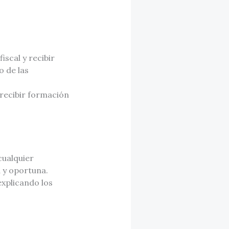
iscal y recibir
o de las
 recibir formación
cualquier
 y oportuna.
explicando los