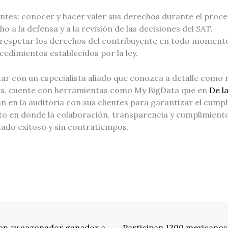
ntes: conocer y hacer valer sus derechos durante el proce
o a la defensa y a la revisión de las decisiones del SAT.
: respetar los derechos del contribuyente en todo moment
edimientos establecidos por la ley.
r con un especialista aliado que conozca a detalle como re
ás, cuente con herramientas como My BigData que en
De l
n en la auditoria con sus clientes para garantizar el cumpl
cto en donde la colaboración, transparencia y cumplimien
tado exitoso y sin contratiempos.
van su sazonador ganador a
Participan 1300 mexicanos 