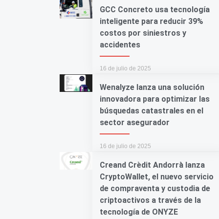
GCC Concreto usa tecnología
inteligente para reducir 39%
costos por siniestros y
accidentes
16 de julio de 2025
Wenalyze lanza una solución
innovadora para optimizar las
búsquedas catastrales en el
sector asegurador
16 de julio de 2025
Creand Crèdit Andorrà lanza
CryptoWallet, el nuevo servicio
rà lanza
GCC Concreto usa tecnología
de compraventa y custodia de
o servicio de
inteligente para reducir 39% costo
criptoactivos a través de la
dia de
siniestros y accidentes
tecnología de ONYZE
s de la tecnología
16 de julio de 2025