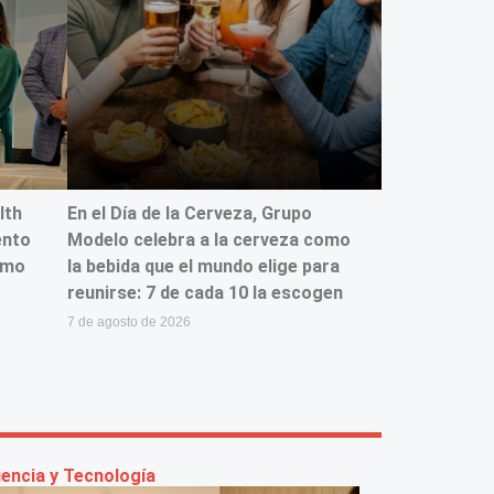
lth
En el Día de la Cerveza, Grupo
ento
Modelo celebra a la cerveza como
smo
la bebida que el mundo elige para
reunirse: 7 de cada 10 la escogen
7 de agosto de 2026
iencia y Tecnología