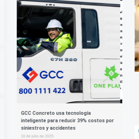
Wenalyze lanza una solución
Crea
s por
innovadora para optimizar las
Cryp
búsquedas catastrales en el sector
comp
asegurador
crip