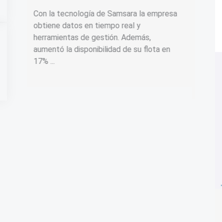
de 
16 de julio de 2025
resa
16 de 
La nueva tecnología resuelve los desafíos
operativos de las aseguradoras al
Crea
en
garantizar acceso rápido y preciso a datos
inte
del catastro, mejorando la eficiencia en la
de O
...
serv
integ