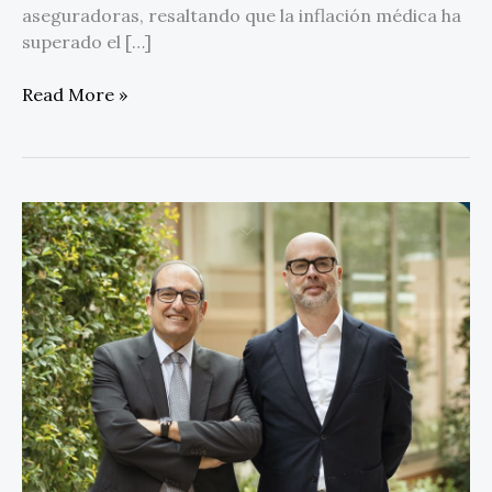
aseguradoras, resaltando que la inflación médica ha
superado el […]
Read More »
ERSM
Grupo
dispara
sus
ingresos
un
45%
en
2024,
hasta
los