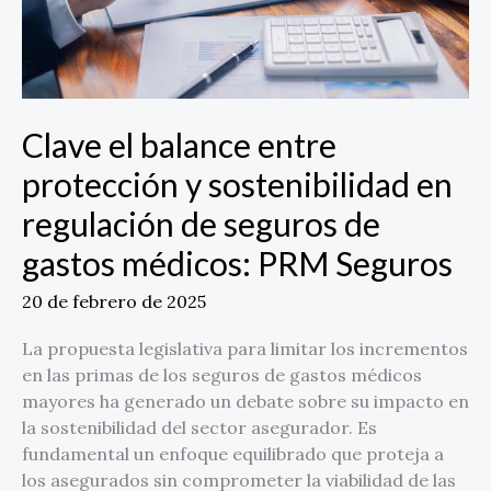
regulación
de
seguros
de
gastos
Clave el balance entre
médicos:
protección y sostenibilidad en
PRM
Seguros
regulación de seguros de
gastos médicos: PRM Seguros
20 de febrero de 2025
La propuesta legislativa para limitar los incrementos
en las primas de los seguros de gastos médicos
mayores ha generado un debate sobre su impacto en
la sostenibilidad del sector asegurador. Es
fundamental un enfoque equilibrado que proteja a
los asegurados sin comprometer la viabilidad de las