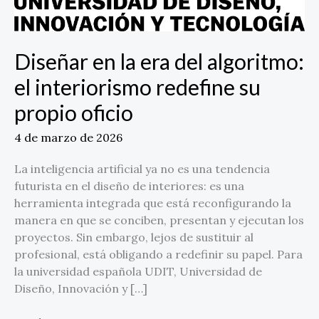
interiorismo
redefine
su
Diseñar en la era del algoritmo:
propio
el interiorismo redefine su
oficio
propio oficio
4 de marzo de 2026
La inteligencia artificial ya no es una tendencia
futurista en el diseño de interiores: es una
herramienta integrada que está reconfigurando la
manera en que se conciben, presentan y ejecutan los
proyectos. Sin embargo, lejos de sustituir al
profesional, está obligando a redefinir su papel. Para
la universidad española UDIT, Universidad de
Diseño, Innovación y […]