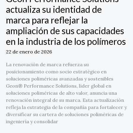
para
actualiza su identidad de
reflejar
marca para reflejar la
la
ampliación
ampliación de sus capacidades
de
en la industria de los polímeros
sus
capacidades
22 de enero de 2026
en
la
La renovación de marca refuerza su
industria
posicionamiento como socio estratégico en
de
soluciones poliméricas avanzadas y sostenibles
los
Geon® Performance Solutions, líder global en
polímeros
soluciones poliméricas de alto valor, anuncia una
renovación integral de su marca. Esta actualización
refleja la estrategia de la compañía para fortalecer y
diversificar su cartera de soluciones poliméricas de
ingeniería y consolidar