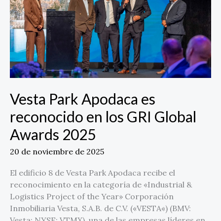
en
los
GRI
Global
Awards
2025
Vesta Park Apodaca es
reconocido en los GRI Global
Awards 2025
20 de noviembre de 2025
El edificio 8 de Vesta Park Apodaca recibe el
reconocimiento en la categoría de «Industrial &
Logistics Project of the Year» Corporación
Inmobiliaria Vesta, S.A.B. de C.V. («VESTA«) (BMV:
Vesta; NYSE: VTMX), una de las empresas líderes en