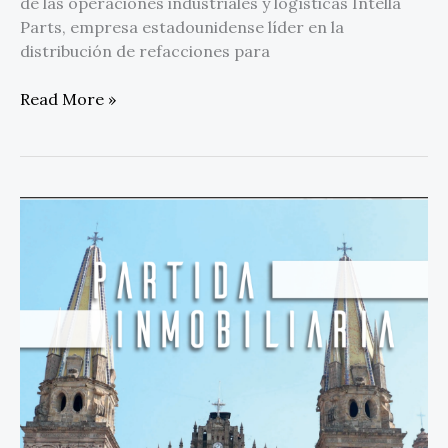
de las operaciones industriales y logísticas Intella
Parts, empresa estadounidense líder en la
distribución de refacciones para
Read More »
Guadalajara
se
consolida
como
el
corazón
para
inversión
en
el