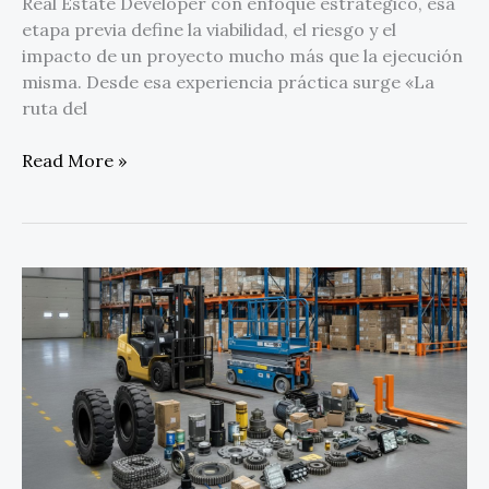
Real Estate Developer con enfoque estratégico, esa
etapa previa define la viabilidad, el riesgo y el
impacto de un proyecto mucho más que la ejecución
misma. Desde esa experiencia práctica surge «La
ruta del
Read More »
Intella
Parts
anuncia
su
expansión
estratégica
con
la