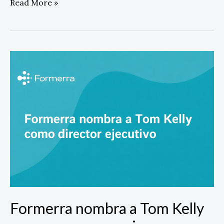
Read More »
Formerra
nombra
a
Tom
Kelly
como
nuevo
consejero
delegado
Formerra nombra a Tom Kelly