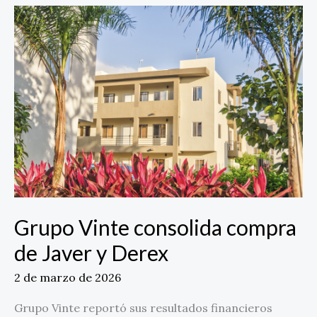
Grupo
Vinte
consolida
compra
de
Javer
y
Derex
Grupo Vinte consolida compra
de Javer y Derex
2 de marzo de 2026
Grupo Vinte reportó sus resultados financieros