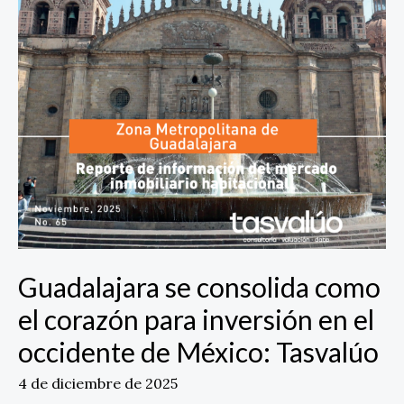
occidente
de
México:
Tasvalúo
Guadalajara se consolida como
el corazón para inversión en el
occidente de México: Tasvalúo
4 de diciembre de 2025