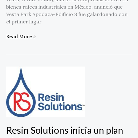
bienes raíces industriales en México, anunció que
Vesta Park Apodaca-Edificio 8 fue galardonado con
el primer lugar
Read More »
Resin
Solutions
inicia
un
plan
global
para
expandir
Resin Solutions inicia un plan
la
producción