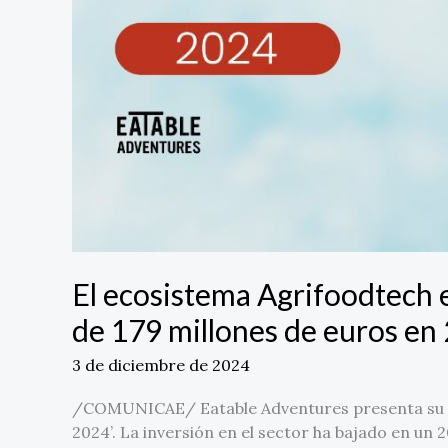
euros
en
2024
El ecosistema Agrifoodtech 
de 179 millones de euros en
3 de diciembre de 2024
/COMUNICAE/ Eatable Adventures presenta su in
2024’. La inversión en el sector ha bajado en un 2