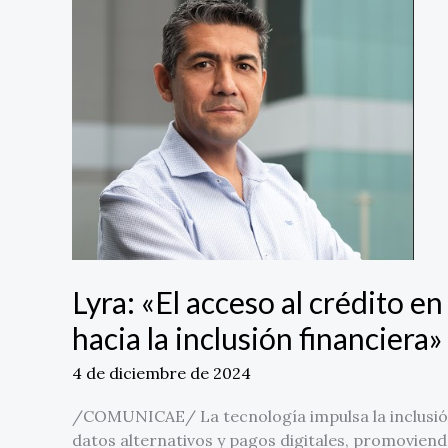
acceso
al
crédito
en
Chile,
tecnología
como
puente
hacia
la
inclusión
financiera»
Lyra: «El acceso al crédito e
hacia la inclusión financiera»
4 de diciembre de 2024
/COMUNICAE/ La tecnología impulsa la inclusió
datos alternativos y pagos digitales, promoviend