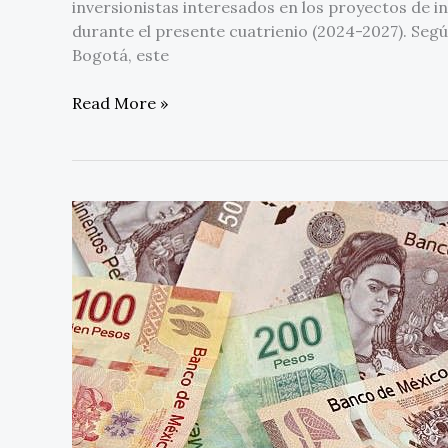
inversionistas interesados en los proyectos de 
durante el presente cuatrienio (2024-2027). Segú
Bogotá, este
Read More »
5
consejos
de
Montepío
Luz
Saviñón
para
administrar
mejor
el