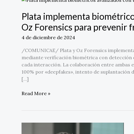
implementa
biométricos
Plata implementa biométrico
avanzados
Oz Forensics para prevenir 
con
tecnología
4 de diciembre de 2024
de
Oz
/COMUNICAE/ Plata y Oz Forensics implementan 
Forensics
mediante verificación biométrica con detección d
para
cada interacción. La colaboración entre ambas 
prevenir
100% por «deepfakes», intento de suplantación d
fraude
[…]
Read More »
Lyra:
«El