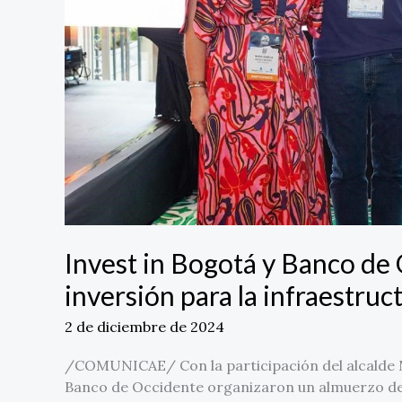
inversión
para
la
infraestructura
de
la
capital
Invest in Bogotá y Banco de 
inversión para la infraestruct
2 de diciembre de 2024
/COMUNICAE/ Con la participación del alcalde M
Banco de Occidente organizaron un almuerzo de 