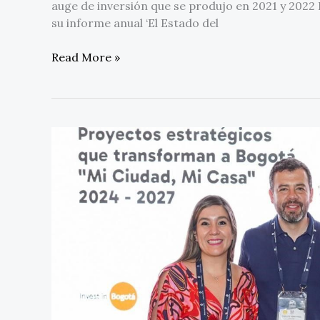
auge de inversión que se produjo en 2021 y 2022
su informe anual ‘El Estado del
Read More »
Invest
in
Bogotá
y
Banco
de
Occidente,
se
unen
para
atraer