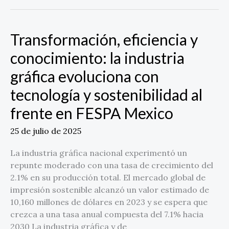
Transformación, eficiencia y
Transformación,
eficiencia
conocimiento: la industria
y
gráfica evoluciona con
conocimiento:
la
tecnología y sostenibilidad al
industria
frente en FESPA Mexico
gráfica
evoluciona
25 de julio de 2025
con
tecnología
La industria gráfica nacional experimentó un
y
repunte moderado con una tasa de crecimiento del
sostenibilidad
2.1% en su producción total. El mercado global de
al
impresión sostenible alcanzó un valor estimado de
frente
10,160 millones de dólares en 2023 y se espera que
en
crezca a una tasa anual compuesta del 7.1% hacia
FESPA
2030 La industria gráfica y de