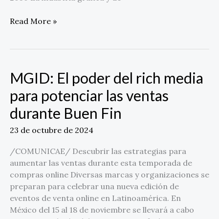
Mexico
Read More »
MGID: El poder del rich media
MGID:
El
para potenciar las ventas
poder
durante Buen Fin
del
rich
23 de octubre de 2024
media
para
/COMUNICAE/ Descubrir las estrategias para
potenciar
aumentar las ventas durante esta temporada de
las
compras online Diversas marcas y organizaciones se
ventas
preparan para celebrar una nueva edición de
durante
eventos de venta online en Latinoamérica. En
Buen
México del 15 al 18 de noviembre se llevará a cabo
Fin