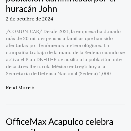
despensas
huracán John
para
la
2 de octubre de 2024
población
damnificada
/COMUNICAE/ Desde 2021, la empresa ha donado
por
más de 20 mil despensas a familias que han sido
el
afectadas por fenómenos meteorológicos. La
huracán
compañía trabaja de la mano de la Sedena cuando se
John
activa el Plan DN-III-E de auxilio a la población ante
desastres Iberdrola México entregó hoy a la
Secretaría de Defensa Nacional (Sedena) 1,000
Read More »
OfficeMax Acapulco celebra
OfficeMax
Acapulco