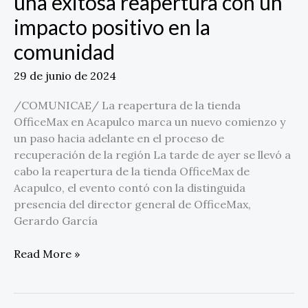
una exitosa reapertura con un
celebra
impacto positivo en la
una
exitosa
comunidad
reapertura
con
29 de junio de 2024
un
impacto
/COMUNICAE/ La reapertura de la tienda
positivo
OfficeMax en Acapulco marca un nuevo comienzo y
en
un paso hacia adelante en el proceso de
la
recuperación de la región La tarde de ayer se llevó a
comunidad
cabo la reapertura de la tienda OfficeMax de
Acapulco, el evento contó con la distinguida
presencia del director general de OfficeMax,
Gerardo García
Read More »