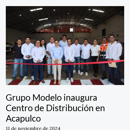
Grupo
Modelo
inaugura
Centro
de
Distribución
en
Acapulco
Grupo Modelo inaugura
Centro de Distribución en
Acapulco
11 de noviembre de 2024