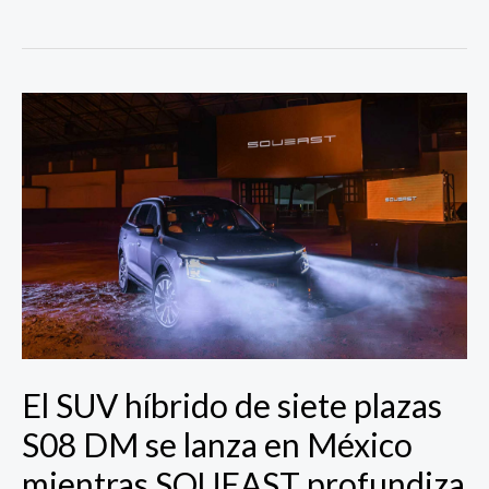
El
SUV
híbrido
de
siete
plazas
S08
DM
se
lanza
en
México
El SUV híbrido de siete plazas
mientras
S08 DM se lanza en México
SOUEAST
profundiza
mientras SOUEAST profundiza