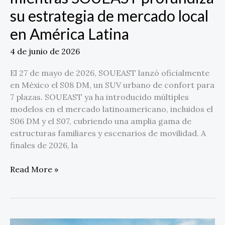
su
su estrategia de mercado local
estrategia
de
en América Latina
mercado
4 de junio de 2026
local
en
El 27 de mayo de 2026, SOUEAST lanzó oficialmente
América
en México el S08 DM, un SUV urbano de confort para
Latina
7 plazas. SOUEAST ya ha introducido múltiples
modelos en el mercado latinoamericano, incluidos el
S06 DM y el S07, cubriendo una amplia gama de
estructuras familiares y escenarios de movilidad. A
finales de 2026, la
Read More »
La