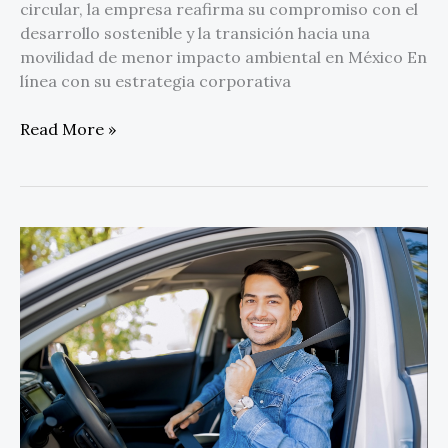
circular, la empresa reafirma su compromiso con el
desarrollo sostenible y la transición hacia una
movilidad de menor impacto ambiental en México En
línea con su estrategia corporativa
Read More »
Hábitos
al
volante
que
siguen
poniendo
en
riesgo
a