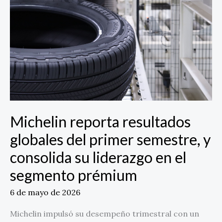
globales
del
primer
semestre,
y
consolida
su
liderazgo
en
el
Michelin reporta resultados
segmento
globales del primer semestre, y
prémium
consolida su liderazgo en el
segmento prémium
6 de mayo de 2026
Michelin impulsó su desempeño trimestral con un