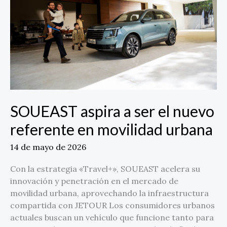
el
nuevo
referente
en
movilidad
urbana
SOUEAST aspira a ser el nuevo
referente en movilidad urbana
14 de mayo de 2026
Con la estrategia «Travel+», SOUEAST acelera su
innovación y penetración en el mercado de
movilidad urbana, aprovechando la infraestructura
compartida con JETOUR Los consumidores urbanos
actuales buscan un vehículo que funcione tanto para