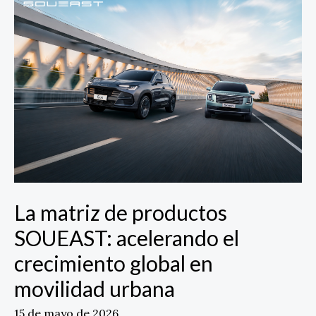
matriz
de
productos
SOUEAST:
acelerando
el
crecimiento
global
en
movilidad
urbana
La matriz de productos
SOUEAST: acelerando el
crecimiento global en
movilidad urbana
15 de mayo de 2026