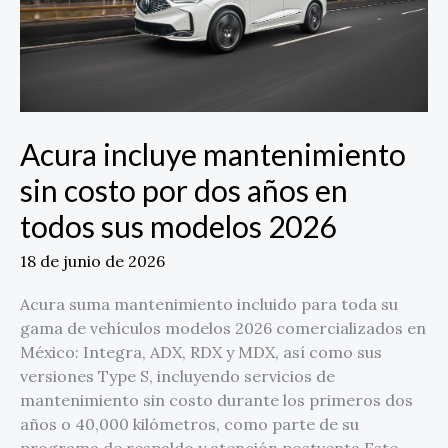
años
en
todos
sus
modelos
2026
Acura incluye mantenimiento
sin costo por dos años en
todos sus modelos 2026
18 de junio de 2026
Acura suma mantenimiento incluido para toda su
gama de vehículos modelos 2026 comercializados en
México: Integra, ADX, RDX y MDX, así como sus
versiones Type S, incluyendo servicios de
mantenimiento sin costo durante los primeros dos
años o 40,000 kilómetros, como parte de su
programa de respaldo y atención postventa Este