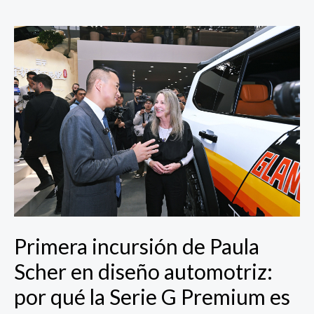
Primera
incursión
de
Paula
Scher
en
diseño
automotriz:
por
qué
la
Serie
G
Primera incursión de Paula
Premium
Scher en diseño automotriz:
es
la
por qué la Serie G Premium es
«única