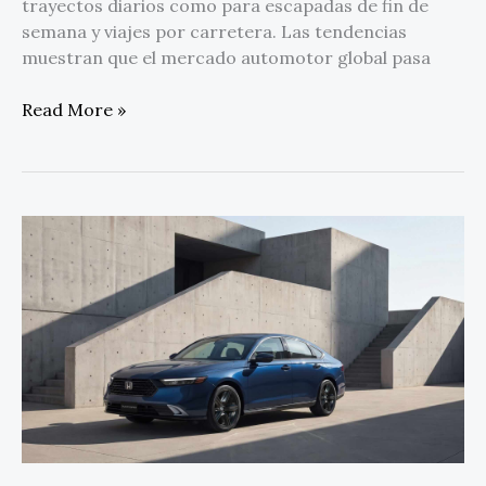
trayectos diarios como para escapadas de fin de
semana y viajes por carretera. Las tendencias
muestran que el mercado automotor global pasa
Read More »
Honda
Accord
Hybrid
2026:
elegancia
y
tecnología
que
evoluciona