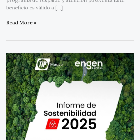
beneficio es válido a […]
Read More »
Impulsa
TIP
México
un
futuro
sostenible:
presenta
logros
y
acciones
clave
en