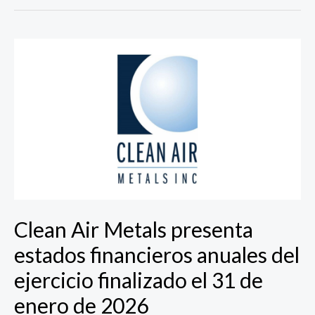
Clean
Air
Metals
presenta
estados
financieros
anuales
del
ejercicio
finalizado
el
Clean Air Metals presenta
31
de
estados financieros anuales del
enero
ejercicio finalizado el 31 de
de
2026
enero de 2026