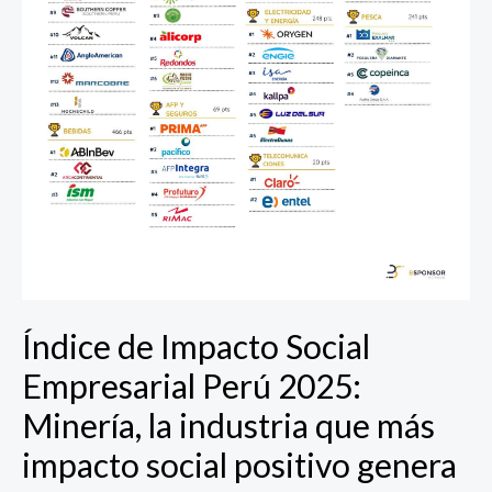
social
positivo
genera
en
Perú
Índice de Impacto Social
Empresarial Perú 2025:
Minería, la industria que más
impacto social positivo genera