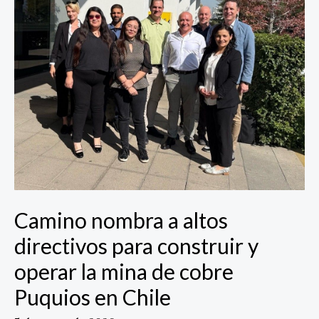
construir
y
operar
la
mina
de
cobre
Puquios
en
Chile
Camino nombra a altos
directivos para construir y
operar la mina de cobre
Puquios en Chile