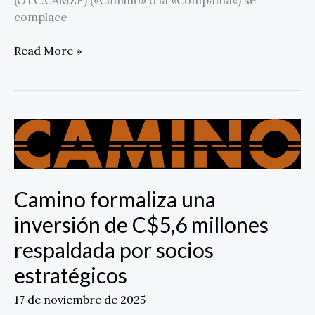
complace
Read More »
Camino
formaliza
una
inversión
Camino formaliza una
de
C$5,6
inversión de C$5,6 millones
millones
respaldada por socios
respaldada
por
estratégicos
socios
estratégicos
17 de noviembre de 2025