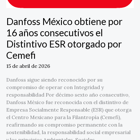
consecutivos
el
Distintivo
Danfoss México obtiene por
ESR
16 años consecutivos el
otorgado
por
Distintivo ESR otorgado por
Cemefi
Cemefi
15 de abril de 2026
Danfoss sigue siendo reconocido por su
compromiso de operar con Integridad y
responsabilidad Por décimo sexto año consecutivo,
Danfoss México fue reconocida con el distintivo de
Empresa Socialmente Responsable (ESR) que otorga
el Centro Mexicano para la Filantropía (Cemefi),
reafirmando su compromiso permanente con la
sostenibilidad, la responsabilidad social empresarial
y los principios Ambientales, Sociales