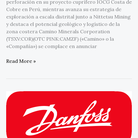
perforación en su proyecto cuprífero IOCG Costa de
Cobre en Perú, mientras avanza su estrategia de
exploración a escala distrital junto a Nittetsu Mining
y destaca el potencial geológico y logístico de la
zona costera Camino Minerals Corporation
(TSXV:COR)(OTC PINK:CAMZF) («Camino» o la
«Compañía») se complace en anunciar
Read More »
Danfoss
México
obtiene
por
16
años