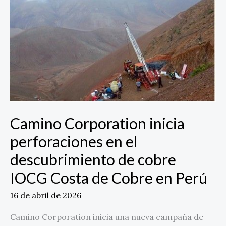
perforaciones
en
el
descubrimiento
de
cobre
IOCG
Costa
de
Camino Corporation inicia
Cobre
en
perforaciones en el
Perú
descubrimiento de cobre
IOCG Costa de Cobre en Perú
16 de abril de 2026
Camino Corporation inicia una nueva campaña de