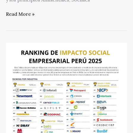
Read More »
Índice
de
Impacto
Social
Empresarial
Perú
2025:
Minería,
la
industria
que
más
impacto