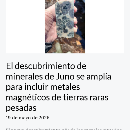
de
minerales
de
Juno
se
amplía
para
incluir
metales
El descubrimiento de
magnéticos
de
minerales de Juno se amplía
tierras
para incluir metales
raras
pesadas
magnéticos de tierras raras
pesadas
19 de mayo de 2026
El nuevo descubrimiento añade los metales situados