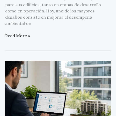
para sus edificios, tanto en etapas de desarrollo
como en operación. Hoy, uno de los mayores
desafíos consiste en mejorar el desempeño
ambiental de
Read More »
Riviera
Management
y
Unicornio
115
formalizan
una
alianza
para