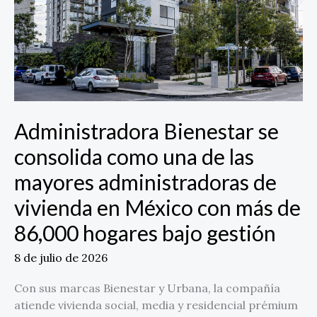
las
mayores
administradoras
de
vivienda
en
México
Administradora Bienestar se
con
más
consolida como una de las
de
mayores administradoras de
86,000
hogares
vivienda en México con más de
bajo
86,000 hogares bajo gestión
gestión
8 de julio de 2026
Con sus marcas Bienestar y Urbana, la compañía
atiende vivienda social, media y residencial prémium