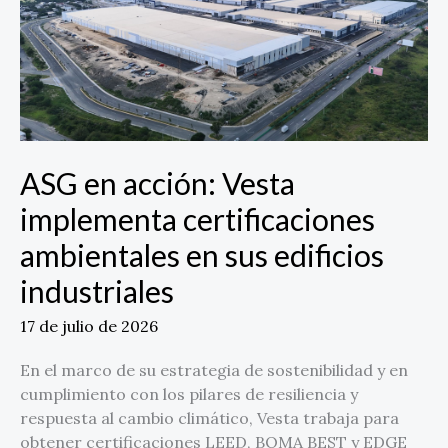
implementa
certificaciones
ambientales
en
sus
edificios
industriales
ASG en acción: Vesta
implementa certificaciones
ambientales en sus edificios
industriales
17 de julio de 2026
En el marco de su estrategia de sostenibilidad y en
cumplimiento con los pilares de resiliencia y
respuesta al cambio climático, Vesta trabaja para
obtener certificaciones LEED, BOMA BEST y EDGE