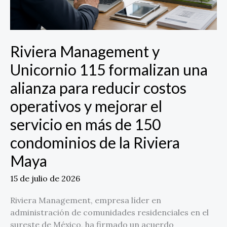
reducir
costos
operativos
y
Riviera Management y
mejorar
Unicornio 115 formalizan una
el
servicio
alianza para reducir costos
en
operativos y mejorar el
más
de
servicio en más de 150
150
condominios de la Riviera
condominios
de
Maya
la
Riviera
15 de julio de 2026
Maya
Riviera Management, empresa líder en
administración de comunidades residenciales en el
sureste de México, ha firmado un acuerdo