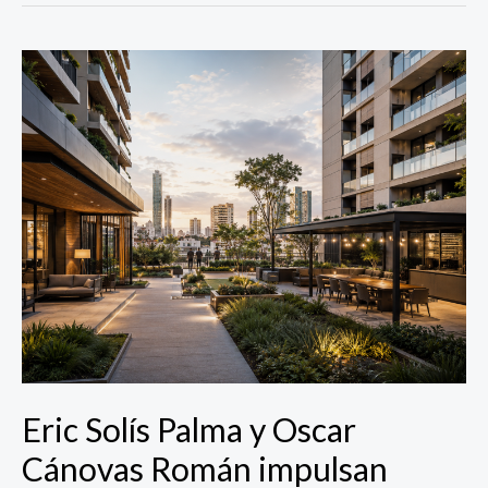
Eric
Solís
Palma
y
Oscar
Cánovas
Román
impulsan
desarrollos
residenciales
que
crean
comunidad
en
Eric Solís Palma y Oscar
Guadalajara
Cánovas Román impulsan