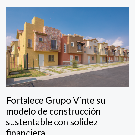
Fortalece
Grupo
Vinte
su
modelo
de
construcción
sustentable
con
solidez
financiera
Fortalece Grupo Vinte su
modelo de construcción
sustentable con solidez
financiera