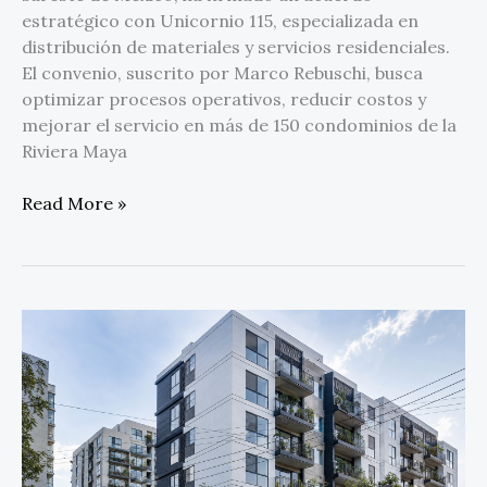
estratégico con Unicornio 115, especializada en
distribución de materiales y servicios residenciales.
El convenio, suscrito por Marco Rebuschi, busca
optimizar procesos operativos, reducir costos y
mejorar el servicio en más de 150 condominios de la
Riviera Maya
Read More »
Administradora
Bienestar
se
consolida
como
una
de