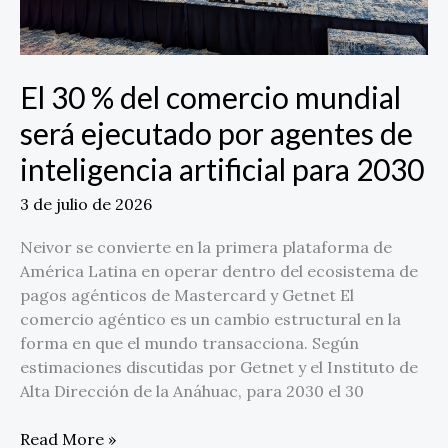
ejecutado
por
agentes
de
El 30 % del comercio mundial
inteligencia
artificial
será ejecutado por agentes de
para
inteligencia artificial para 2030
2030
3 de julio de 2026
Neivor se convierte en la primera plataforma de
América Latina en operar dentro del ecosistema de
pagos agénticos de Mastercard y Getnet El
comercio agéntico es un cambio estructural en la
forma en que el mundo transacciona. Según
estimaciones discutidas por Getnet y el Instituto de
Alta Dirección de la Anáhuac, para 2030 el 30
Read More »