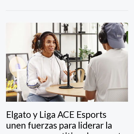
Elgato
y
Liga
ACE
Esports
unen
fuerzas
para
liderar
la
escena
competitiva
Elgato y Liga ACE Esports
de
esports
unen fuerzas para liderar la
en
LATAM