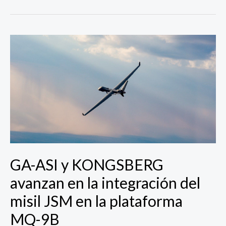
GA-
ASI
y
KONGSBERG
avanzan
en
la
integración
del
misil
GA-ASI y KONGSBERG
JSM
en
avanzan en la integración del
la
misil JSM en la plataforma
plataforma
MQ-
MQ-9B
9B