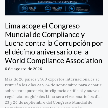
Lucha
contra
la
Corrupción
Lima acoge el Congreso
por
Mundial de Compliance y
el
décimo
Lucha contra la Corrupción por
aniversario
el décimo aniversario de la
de
la
World Compliance Association
World
Compliance
6 de agosto de 2026
Association
Más de 20 países y 500 expertos internacionales se
reunirán los días 23 y 24 de septiembre para debatir
sobre transparencia, inteligencia artificial y nuevas
regulaciones globales Lima será el escenario los días
23 y 24 de septiembre del Congreso Mundial de