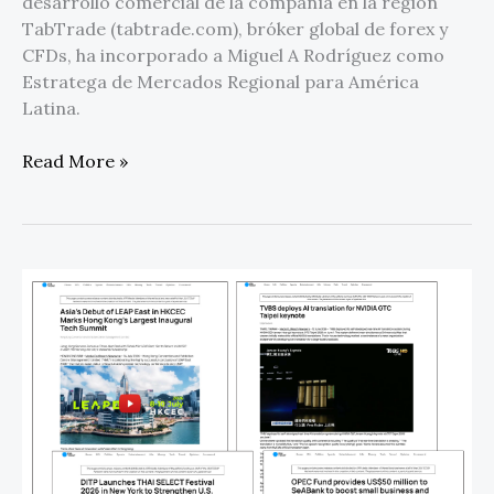
desarrollo comercial de la compañía en la región
TabTrade (tabtrade.com), bróker global de forex y
CFDs, ha incorporado a Miguel A Rodríguez como
Estratega de Mercados Regional para América
Latina.
Read More »
Media
OutReach
consolida
su
red
de
distribución
en
EE.