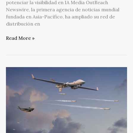
potenciar la visibilidad en IA Media OutReach
Newswire, la primera agencia de noticias mundial
fundada en Asia-Pacífico, ha ampliado su red de
distribución en
Read More »
GA-
ASI
y
MBDA
se
comprometen
a
colaborar
en