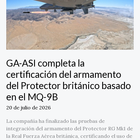
la
certificación
del
armamento
del
Protector
británico
basado
GA-ASI completa la
en
el
certificación del armamento
MQ-
del Protector británico basado
9B
en el MQ-9B
20 de julio de 2026
La compañía ha finalizado las pruebas de
integración del armamento del Protector RG Mk1 de
la Real Fuerza Aérea británica, certificando el uso de