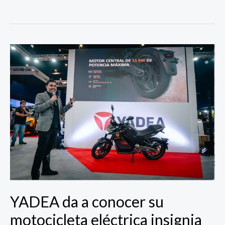
YADEA
da
a
conocer
su
motocicleta
eléctrica
insignia
Keeness
en
EXPO
MOTO
CDMX
YADEA da a conocer su
motocicleta eléctrica insignia