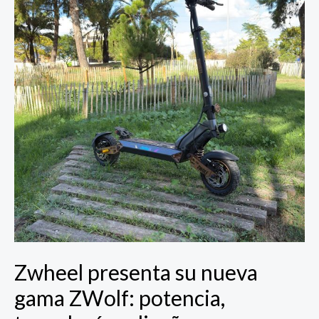
nueva
gama
ZWolf:
potencia,
tecnología
y
diseño
para
conquistar
el
asfalto
Zwheel presenta su nueva
gama ZWolf: potencia,