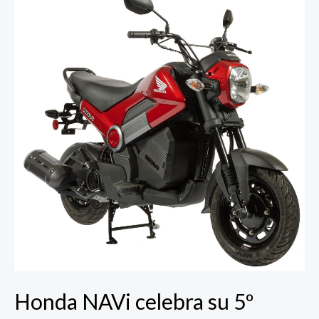
NAVi
celebra
su
5º
aniversario
en
México
Honda NAVi celebra su 5º