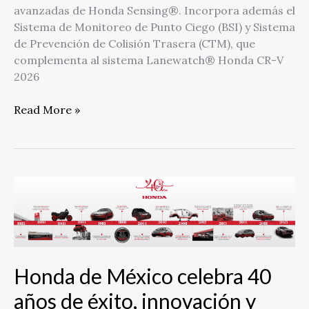
avanzadas de Honda Sensing®. Incorpora además el
Sistema de Monitoreo de Punto Ciego (BSI) y Sistema
de Prevención de Colisión Trasera (CTM), que
complementa al sistema Lanewatch® Honda CR-V
2026
Read More »
Honda
de
México
celebra
40
años
Honda de México celebra 40
de
años de éxito, innovación y
éxito,