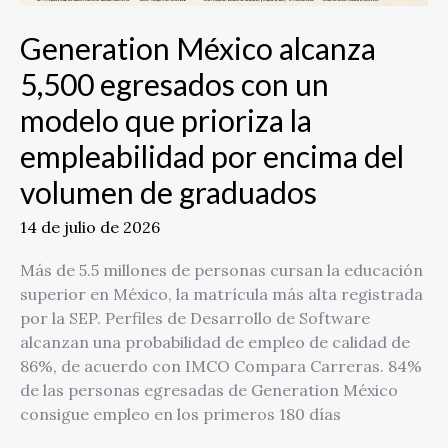
empleabilidad
por
Generation México alcanza
encima
5,500 egresados con un
del
volumen
modelo que prioriza la
de
empleabilidad por encima del
graduados
volumen de graduados
14 de julio de 2026
Más de 5.5 millones de personas cursan la educación
superior en México, la matrícula más alta registrada
por la SEP. Perfiles de Desarrollo de Software
alcanzan una probabilidad de empleo de calidad de
86%, de acuerdo con IMCO Compara Carreras. 84%
de las personas egresadas de Generation México
consigue empleo en los primeros 180 días