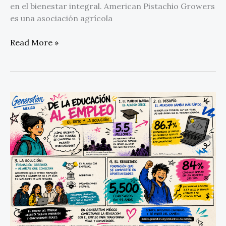
en el bienestar integral. American Pistachio Growers
es una asociación agrícola
Read More »
Generation
México
alcanza
5,500
egresados
con
un
modelo
que
prioriza
la