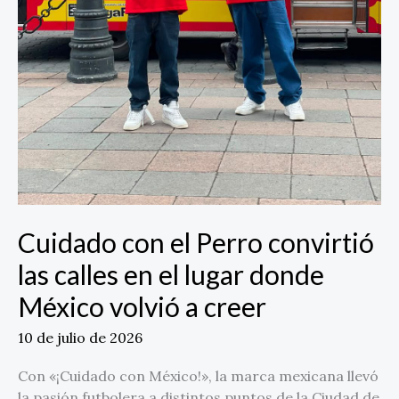
a
creer
Cuidado con el Perro convirtió
las calles en el lugar donde
México volvió a creer
10 de julio de 2026
Con «¡Cuidado con México!», la marca mexicana llevó
la pasión futbolera a distintos puntos de la Ciudad de