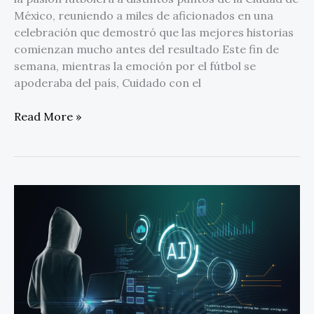
México, reuniendo a miles de aficionados en una
celebración que demostró que las mejores historias
comienzan mucho antes del resultado Este fin de
semana, mientras la emoción por el fútbol se
apoderaba del país, Cuidado con el
Read More »
Fraudes
con
IA
representan
el
23
%
de