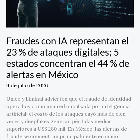
ataques
digitales;
5
estados
concentran
Fraudes con IA representan el
el
23 % de ataques digitales; 5
44
%
estados concentran el 44 % de
de
alertas en México
alertas
en
9 de julio de 2026
México
Unico y Liminal advierten que el fraude de identidad
opera hoy como una red impulsada por inteligencia
artificial; el costo de los ataques cayó más de cien
veces y deepfakes generan pérdidas medias
superiores a US$ 280 mil. En México, las alertas de
fraude se concentran principalmente en cinco