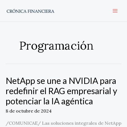
Ir
al
contenido
Programación
NetApp se une a NVIDIA para
NetApp
se
redefinir el RAG empresarial y
une
potenciar la IA agéntica
a
NVIDIA
8 de octubre de 2024
para
redefinir
/COMUNICAE/ Las soluciones integrales de NetApp
el