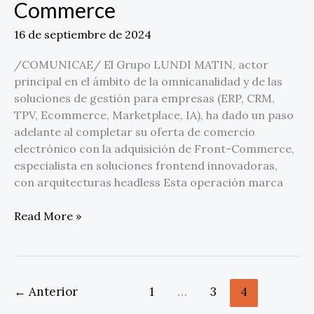
Commerce
oferta
ecommerce
16 de septiembre de 2024
y
afirma
/COMUNICAE/ El Grupo LUNDI MATIN, actor
su
principal en el ámbito de la omnicanalidad y de las
liderazgo
soluciones de gestión para empresas (ERP, CRM,
con
TPV, Ecommerce, Marketplace, IA), ha dado un paso
la
adelante al completar su oferta de comercio
adquisición
electrónico con la adquisición de Front-Commerce,
de
especialista en soluciones frontend innovadoras,
Front-
con arquitecturas headless Esta operación marca
Commerce
Read More »
←
Anterior
1
…
3
4