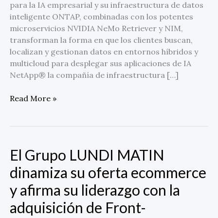
para la IA empresarial y su infraestructura de datos
RAG
inteligente ONTAP, combinadas con los potentes
empresarial
microservicios NVIDIA NeMo Retriever y NIM,
y
transforman la forma en que los clientes buscan,
potenciar
localizan y gestionan datos en entornos híbridos y
la
multicloud para desplegar sus aplicaciones de IA
IA
NetApp® la compañía de infraestructura […]
agéntica
Read More »
El Grupo LUNDI MATIN
El
Grupo
dinamiza su oferta ecommerce
LUNDI
y afirma su liderazgo con la
MATIN
dinamiza
adquisición de Front-
su