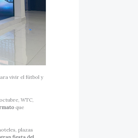
a vivir el fútbol y
e octubre, WTC,
ormato
que
oteles, plazas
gran fiesta del