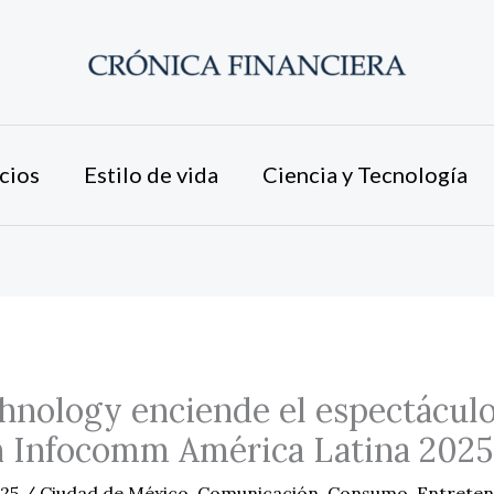
cios
Estilo de vida
Ciencia y Tecnología
nology enciende el espectáculo
n Infocomm América Latina 2025
025
/
Ciudad de México
,
Comunicación
,
Consumo
,
Entreten