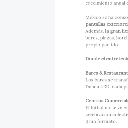
crecimiento anual 
México se ha cons
pantallas exterior
Además,
la gran fi
bares, plazas, hote
propio partido.
Donde el entreteni
Bares & Restauran
Los bares se transf
Dahua LED, cada pa
Centros Comerciale
El fútbol no se ve e
celebración colecti
gran formato.