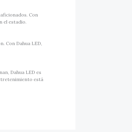
e aficionados. Con
 el estadio.
ión. Con Dahua LED,
onan, Dahua LED es
ntretenimiento está