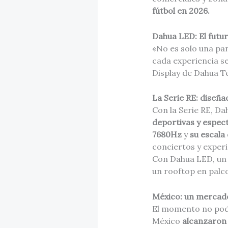
fútbol en 2026.
Dahua LED: El futu
«No es solo una pan
cada experiencia se
Display de Dahua T
La Serie RE: diseñ
Con la Serie RE, D
deportivas y espec
7680Hz
y
su escala
conciertos y experi
Con Dahua LED, un 
un rooftop en palco
México: un mercad
El momento no pod
México
alcanzaron 