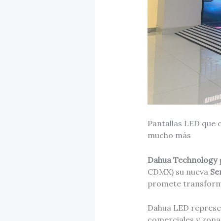
Pantallas LED que c
mucho más
Dahua Technology
CDMX) su nueva
Ser
promete transforma
Dahua LED represent
comerciales y zona