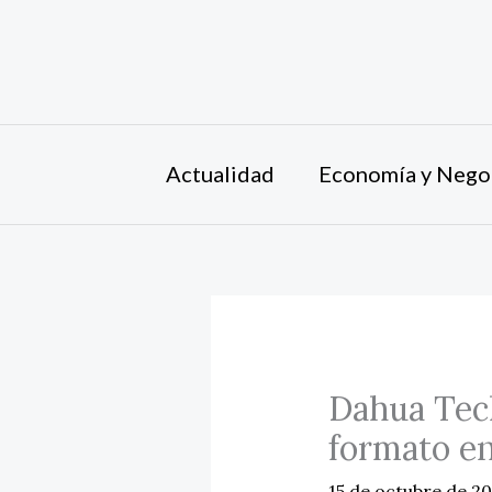
Ir
al
contenido
Actualidad
Economía y Nego
Dahua Tech
formato e
15 de octubre de 2