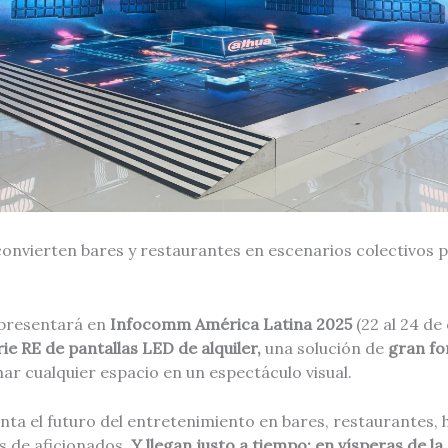
onvierten bares y restaurantes en escenarios colectivos par
presentará en
Infocomm América Latina 2025
(22 al 24 d
ie RE de pantallas LED de alquiler,
una solución
de
gran f
r cualquier espacio en un espectáculo visual.
a el futuro del entretenimiento en bares, restaurantes, h
s de aficionados.
Y llegan justo a tiempo: en vísperas de la 