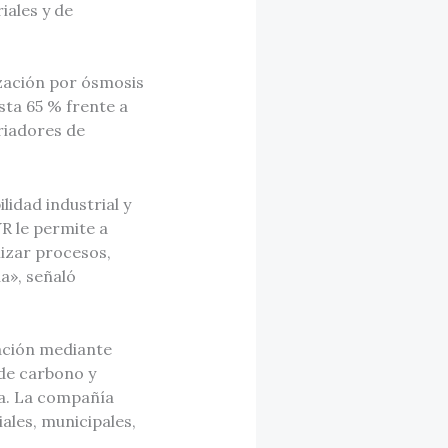
iales y de
zación por ósmosis
ta 65 % frente a
ariadores de
lidad industrial y
R le permite a
mizar procesos,
a», señaló
zación mediante
 de carbono y
ua. La compañía
ales, municipales,