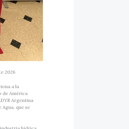
te 2026
iona a la
co de América
LADYR Argentina
e Agua, que se
industria hídrica