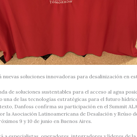
 nuevas soluciones innovadoras para desalinización en es
a de soluciones sustentables para el acceso al agua posic
 una de las tecnologías estratégicas para el futuro hídri
ntexto, Danfoss confirma su participación en el Summit A
or la Asociación Latinoamericana de Desalación y Reúso d
próximos 9 y 10 de junio en Buenos Aires.
á a especialistas, operadores, integradores y líderes de la 