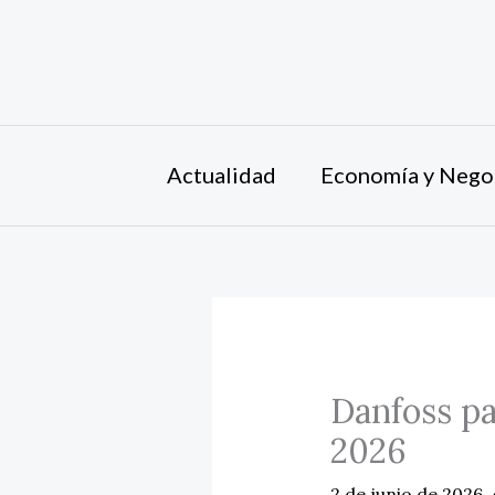
Ir
al
contenido
Actualidad
Economía y Nego
Danfoss p
2026
2 de junio de 2026