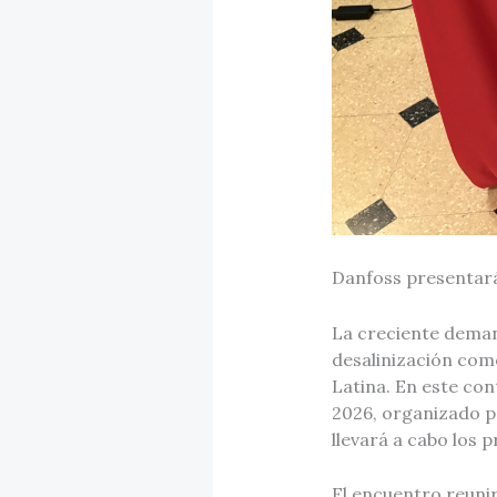
Danfoss presentará
La creciente demand
desalinización como
Latina. En este co
2026, organizado p
llevará a cabo los 
El encuentro reunir