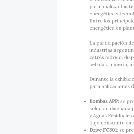
para analizar las t
energética y tecnol
Entre los principal
energética en plant
La participación de
industrias argenti
estrés hídrico, di
bebidas, minería, in
Durante la exhibic
para aplicaciones d
Bombas APP:
se pre
solución diseñada 
y Aguas Residuales 
flujo constante en
Drive FC301
: se pr