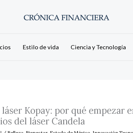
cios
Estilo de vida
Ciencia y Tecnología
 láser Kopay: por qué empezar e
cios del láser Candela
26
/
Belleza
,
Bienestar
,
Estado de México
,
Innovación Tecno