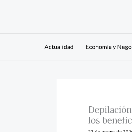
Ir
al
contenido
Actualidad
Economía y Nego
Depilación
los benefi
22 de enero de 20