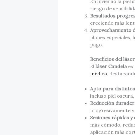
En invierno la piel
riesgo de sensibili
Resultados progresi
creciendo más lent
Aprovechamiento d
planes especiales, 
pago.
Beneficios del láse
El
láser Candela
es 
médica
, destacando
Apto para distintos 
incluso piel oscura
Reducción duradera
progresivamente y l
Sesiones rápidas 
más cómodo, reduci
aplicación más cor