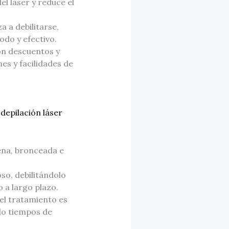
el láser y reduce el
a a debilitarse,
odo y efectivo.
on descuentos y
es y facilidades de
n
depilación láser
rena, bronceada e
oso, debilitándolo
 a largo plazo.
 el tratamiento es
do tiempos de