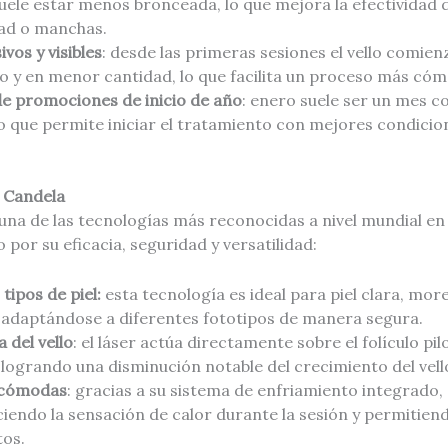
 suele estar menos bronceada, lo que mejora la efectividad d
dad o manchas.
vos y visibles
: desde las primeras sesiones el vello comienz
o y en menor cantidad, lo que facilita un proceso más cóm
e promociones de inicio de año
: enero suele ser un mes c
lo que permite iniciar el tratamiento con mejores condicion
r Candela
una de las tecnologías más reconocidas a nivel mundial e
 por su eficacia, seguridad y versatilidad:
tipos de piel:
esta tecnología es ideal para piel clara, mo
, adaptándose a diferentes fototipos de manera segura.
 del vello
: el láser actúa directamente sobre el folículo pil
ogrando una disminución notable del crecimiento del vello
y cómodas
: gracias a su sistema de enfriamiento integrado,
endo la sensación de calor durante la sesión y permitien
tos.