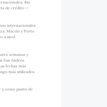
ernacionales, Río
eta de crédito —
nos internacionales
eza, Maceió y Porto
o a nivel
uatro semanas y
on San Andrés,
 Las fechas más
ago más utilizados
ar y como punto de