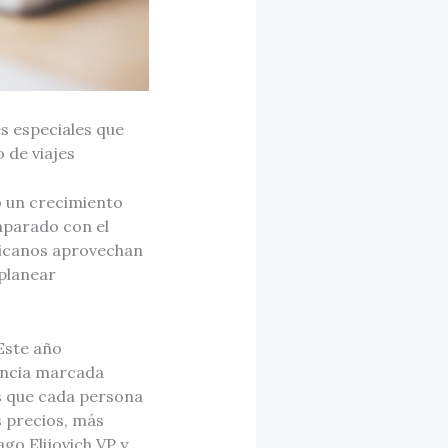
s especiales que
 de viajes
ó un crecimiento
mparado con el
xicanos aprovechan
planear
 Este año
rencia marcada
s que cada persona
s precios, más
go Elijovich VP y