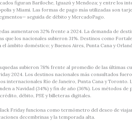
ados figuran Bariloche, Iguazú y Mendoza; y entre los int
ópolis y Miami. Las formas de pago más utilizadas son tarj
 segmentos— seguida de débito y MercadoPago.
quedas aumentaron 32% frente a 2024. La demanda de desti
as que los nacionales subieron 31%. Destinos como Fortal
 el ámbito doméstico; y Buenos Aires, Punta Cana y Orland
úsquedas subieron 78% frente al promedio de las últimas c
riday 2024. Los destinos nacionales más consultados fuer
 los internacionales Río de Janeiro, Punta Cana y Toronto.
den a Navidad (34%) y fin de año (36%). Los métodos de p
crédito, débito, PSE y billeteras digitales.
 Black Friday funciona como termómetro del deseo de viaj
acaciones decembrinas y la temporada alta.