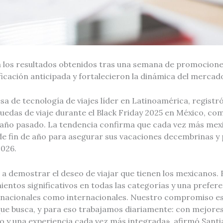
 los resultados obtenidos tras una semana de promocione
ficación anticipada y fortalecieron la dinámica del mercado
a de tecnología de viajes líder en Latinoamérica, registr
uedas de viaje durante el Black Friday 2025 en México, co
 año pasado. La tendencia confirma que cada vez más me
de fin de año para asegurar sus vacaciones decembrinas y 
2026.
ó a demostrar el deseo de viajar que tienen los mexicanos.
entos significativos en todas las categorías y una prefe
 nacionales como internacionales. Nuestro compromiso e
 que busca, y para eso trabajamos diariamente: con mejore
o y una experiencia cada vez más integrada», afirmó Santia