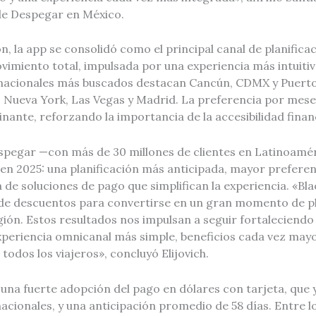
e Despegar en México.
n, la app se consolidó como el principal canal de planific
imiento total, impulsada por una experiencia más intuitiv
 nacionales más buscados destacan Cancún, CDMX y Puerto 
, Nueva York, Las Vegas y Madrid. La preferencia por mese
inante, reforzando la importancia de la accesibilidad finan
espegar —con más de 30 millones de clientes en Latinoamér
n 2025: una planificación más anticipada, mayor preferen
de soluciones de pago que simplifican la experiencia. «Bla
 de descuentos para convertirse en un gran momento de pl
egión. Estos resultados nos impulsan a seguir fortaleciend
xperiencia omnicanal más simple, beneficios cada vez mayo
odos los viajeros», concluyó Elijovich.
una fuerte adopción del pago en dólares con tarjeta, que
nacionales, y una anticipación promedio de 58 días. Entre l