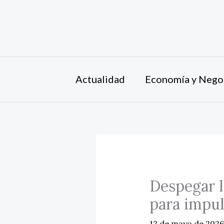
Ir
al
contenido
Actualidad
Economía y Nego
Despegar l
para impul
12 de mayo de 202