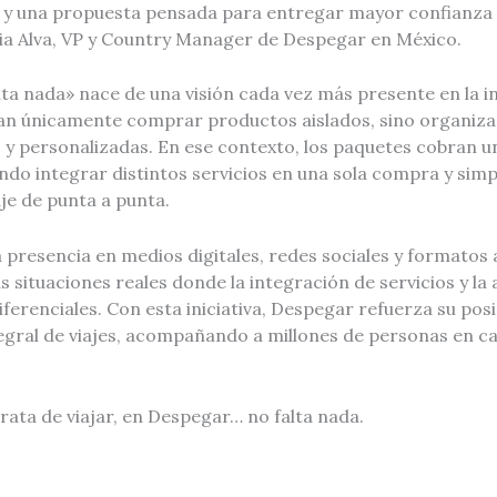
o y una propuesta pensada para entregar mayor confianza 
dia Alva, VP y Country Manager de Despegar en México.
ta nada» nace de una visión cada vez más presente en la in
can únicamente comprar productos aislados, sino organiza
s y personalizadas. En ese contexto, los paquetes cobran u
ndo integrar distintos servicios en una sola compra y simpl
aje de punta a punta.
resencia en medios digitales, redes sociales y formatos a
 situaciones reales donde la integración de servicios y la 
 diferenciales. Con esta iniciativa, Despegar refuerza su p
egral de viajes, acompañando a millones de personas en c
ata de viajar, en Despegar… no falta nada.