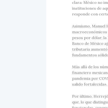
clara: México no im
instituciones de a
responde con certe
Asimismo, Manuel H
macroeconómicos y 
pesos por dólar; la
Banco de México aju
tributaria aumentó
fundamentos sólidos
Más allá de los núm
financiero mexicano
pandemia por COVID-
salido fortalecida»,
Por último, Herrej
que, lo que disting
funcionales, superv