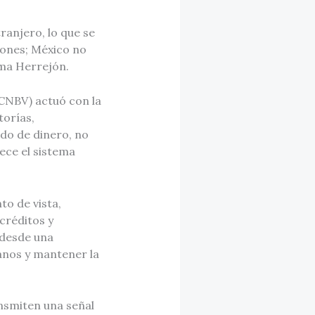
ranjero, lo que se
ciones; México no
rma Herrejón.
(CNBV) actuó con la
torías,
ado de dinero, no
lece el sistema
to de vista,
créditos y
 desde una
anos y mantener la
nsmiten una señal