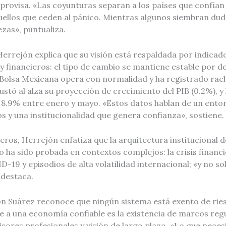
provisa. «Las coyunturas separan a los países que confían
quellos que ceden al pánico. Mientras algunos siembran du
zas», puntualiza.
errejón explica que su visión está respaldada por indicad
financieros: el tipo de cambio se mantiene estable por de
 Bolsa Mexicana opera con normalidad y ha registrado racha
stó al alza su proyección de crecimiento del PIB (0.2%), y
 8.9% entre enero y mayo. «Estos datos hablan de un ento
 y una institucionalidad que genera confianza», sostiene.
eros, Herrejón enfatiza que la arquitectura institucional d
 ha sido probada en contextos complejos: la crisis financi
19 y episodios de alta volatilidad internacional; «y no sol
 destaca.
ón Suárez reconoce que ningún sistema está exento de rie
ue a una economía confiable es la existencia de marcos reg
isores profesionales y visión de largo plazo. «Lo que nece