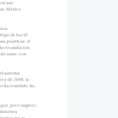
 en sus
das, México
ores
bajo de los 19
s positivas; el
 la recaudación
rno sano, con
el sistema
era de 2008, la
o ha resistido, ha
sgos, pero sugiere
ulatorios
sitamos no es