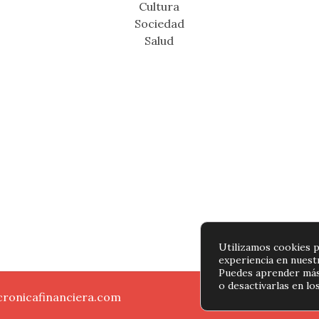
Cultura
Sociedad
Salud
Utilizamos cookies p
experiencia en nuest
Puedes aprender más
o desactivarlas en lo
 cronicafinanciera.com
Política de pri