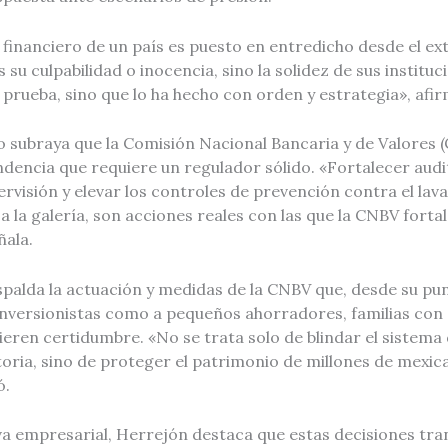
financiero de un país es puesto en entredicho desde el ext
 su culpabilidad o inocencia, sino la solidez de sus institu
 prueba, sino que lo ha hecho con orden y estrategia», afi
o subraya que la Comisión Nacional Bancaria y de Valores 
dencia que requiere un regulador sólido. «Fortalecer audi
rvisión y elevar los controles de prevención contra el lav
a la galería, son acciones reales con las que la CNBV forta
ñala.
spalda la actuación y medidas de la CNBV que, desde su pun
inversionistas como a pequeños ahorradores, familias con 
eren certidumbre. «No se trata solo de blindar el sistema
oria, sino de proteger el patrimonio de millones de mexic
ó.
va empresarial, Herrejón destaca que estas decisiones tra