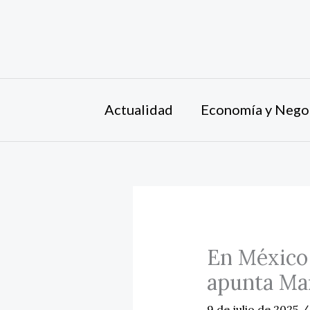
Ir
al
contenido
Actualidad
Economía y Nego
En México 
apunta Ma
9 de julio de 2025