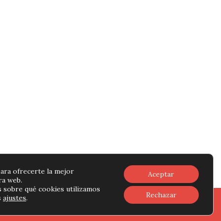
ara ofrecerte la mejor
Aceptar
ra web.
 sobre qué cookies utilizamos
Rechazar
s
ajustes
.
vacidad
-
Política de cookies
-
Contacto