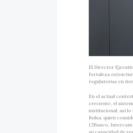
El Director Ejecuti
fortaleza estructur
regulatorias en ti
En el actual contex
creciente, el siste
institucional; así 
Bolsa, quien consid
CIBanco, Intercam y
su capacidad de re