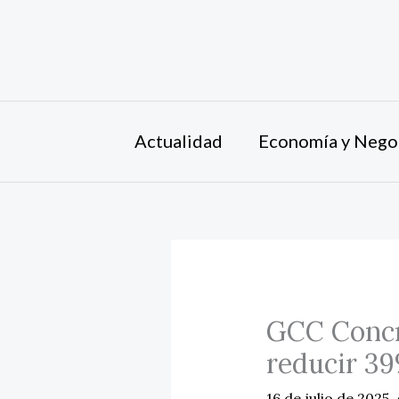
Ir
al
contenido
Actualidad
Economía y Nego
GCC Concre
reducir 39
16 de julio de 2025