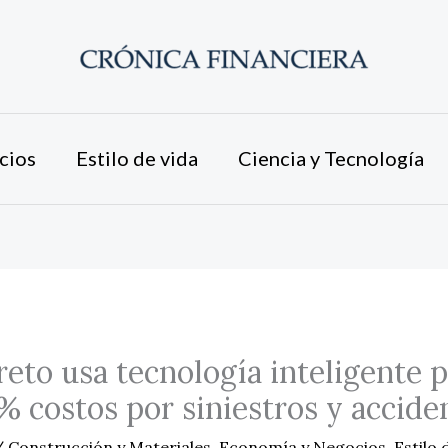
cios
Estilo de vida
Ciencia y Tecnología
to usa tecnología inteligente p
% costos por siniestros y accide
/
Construcción y Materiales
,
Economía y Negocios
,
Estilo 