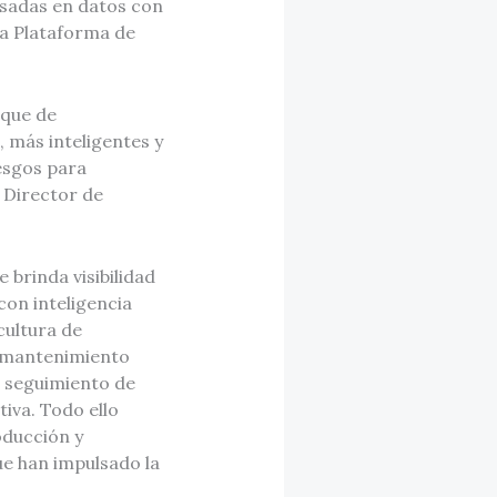
asadas en datos con
la Plataforma de
oque de
 más inteligentes y
iesgos para
 Director de
brinda visibilidad
on inteligencia
cultura de
el mantenimiento
l seguimiento de
iva. Todo ello
oducción y
ue han impulsado la