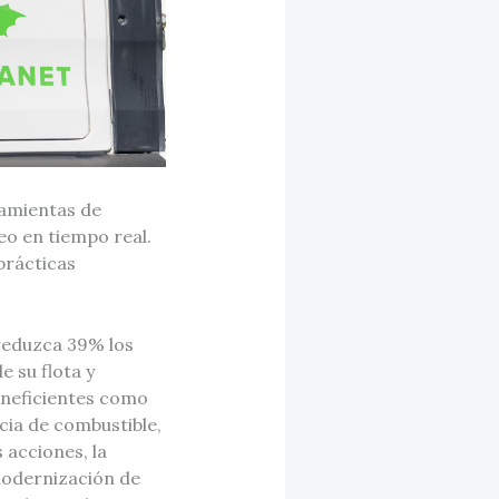
ramientas de
eo en tiempo real.
prácticas
reduzca 39% los
e su flota y
ineficientes como
ncia de combustible,
 acciones, la
modernización de