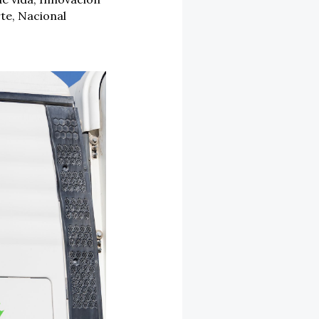
rte
,
Nacional