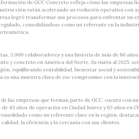
nsformación de GCC Concreto refleja cómo las empresas lí
onstrucción están acelerando su evolución operativa con ay
resa logró transformar sus procesos para enfrentar un e
regulado, consolidándose como un referente en la industri
orteamérica.
as, 3,000 colaboradores y una historia de más de 80 años,
to y concreto en América del Norte. Su visión al 2025: ser
ión, equilibrando rentabilidad, bienestar social y sostenibi
a es una muestra clara de ese compromiso con la innovaci
de las empresas que forman parte de GCC, cuenta con una
 de 43 años de operación en Ciudad Juárez y 63 años en Ch
 consolidado como un referente clave en la región, destac
alidad, la eficiencia y la cercanía con sus clientes.
a