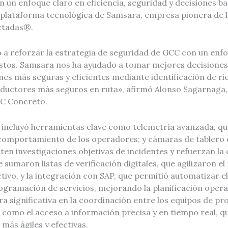
 un enfoque claro en eficiencia, seguridad y decisiones b
 plataforma tecnológica de Samsara, empresa pionera de 
ctadas®.
 a reforzar la estrategia de seguridad de GCC con un enf
stos. Samsara nos ha ayudado a tomar mejores decisiones,
nes más seguras y eficientes mediante identificación de r
ductores más seguros en ruta», afirmó Alonso Sagarnaga,
CC Concreto.
incluyó herramientas clave como telemetría avanzada, que 
 comportamiento de los operadores; y cámaras de tablero c
iten investigaciones objetivas de incidentes y refuerzan la 
e sumaron listas de verificación digitales, que agilizaron 
tivo, y la integración con SAP, que permitió automatizar e
gramación de servicios, mejorando la planificación operat
a significativa en la coordinación entre los equipos de pr
 como el acceso a información precisa y en tiempo real, q
más ágiles y efectivas.