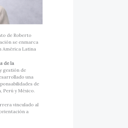
nto de Roberto
nación se enmarca
n América Latina
s de la
y gestión de
desarrollado una
ponsabilidades de
, Perú y México.
rera vinculado al
orientación a