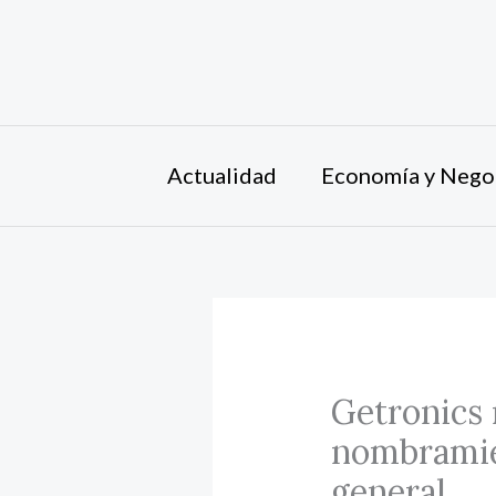
Ir
al
contenido
Actualidad
Economía y Nego
Getronics 
nombramie
general