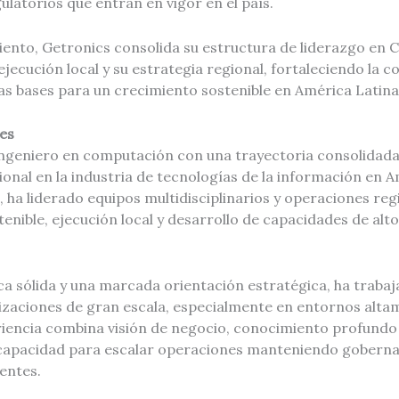
latorios que entran en vigor en el país.
nto, Getronics consolida su estructura de liderazgo en Chi
 ejecución local y su estrategia regional, fortaleciendo la 
as bases para un crecimiento sostenible en América Latina
es
ingeniero en computación con una trayectoria consolidada
onal en la industria de tecnologías de la información en Am
, ha liderado equipos multidisciplinarios y operaciones reg
enible, ejecución local y desarrollo de capacidades de alt
ca sólida y una marcada orientación estratégica, ha trab
zaciones de gran escala, especialmente en entornos alta
riencia combina visión de negocio, conocimiento profund
capacidad para escalar operaciones manteniendo gobernan
ientes.