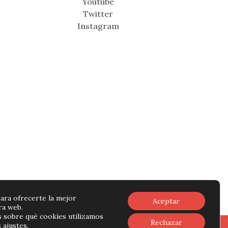
Youtube
Twitter
Instagram
ara ofrecerte la mejor
Aceptar
ra web.
 sobre qué cookies utilizamos
Rechazar
s
ajustes
.