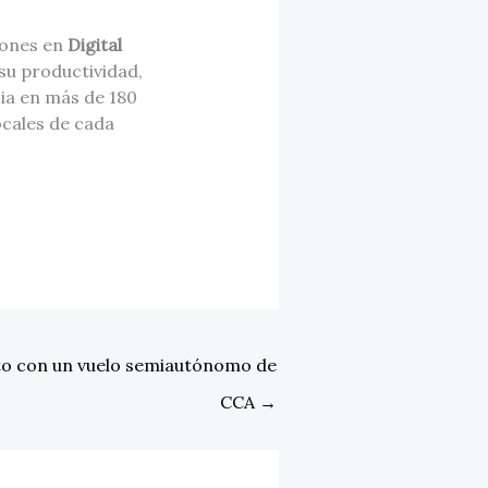
iones en
Digital
su productividad,
cia en más de 180
ocales de cada
to con un vuelo semiautónomo de
CCA
→