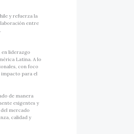
le y refuerza la
colaboración entre
.
 en liderazgo
érica Latina. A lo
ionales, con foco
o impacto para el
ajado de manera
mente exigentes y
o del mercado
za, calidad y