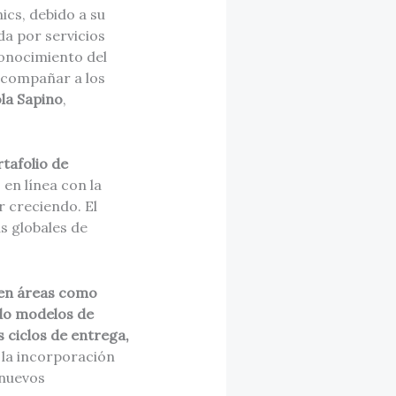
ics, debido a su
a por servicios
conocimiento del
 acompañar a los
la Sapino
,
tafolio de
, en línea con la
r creciendo. El
s globales de
 en áreas como
ndo modelos de
s ciclos de entrega,
la incorporación
 nuevos