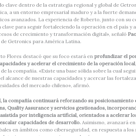
o clave dentro de la estrategia regional y global de Getron
ica, a un entorno empresarial maduro y a la fuerte demand
gicos avanzados. La experiencia de Roberto, junto con su 
 clave para seguir fortaleciendo la operación en el país y
cesos de crecimiento y transformación digital», señaló
Pao
de Getronics para América Latina.
rto Flores destacó que su foco estará en
profundizar el por
capacidades y acelerar el crecimiento de la operación local
 de la compañía. «Existe una base sólida sobre la cual segui
 el alcance de nuestras capacidades y acercar las fortaleza
esidades del mercado chileno», afirmó.
al, la compañía continuará reforzando su posicionamiento
ons, Quality Assurance y servicios gestionados, incorpora
asistida por inteligencia artificial, orientados a acelerar lo
escalar capacidades de desarrollo.
Asimismo, avanzará en 
bales en ámbitos como ciberseguridad, en respuesta a los