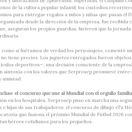
es y disfrazados de Spiderman, Superman, el Chapulin Co
onos de la cultura popular infantil, los custodios recorrier
mios para entregar regalos a niños y niñas que pasan el Dí
, organizada desde la dirección de la empresa, fue recibida 
que, aseguran los propios guardias, hicieron que la jornada
rdinaria.
 como si fuéramos de verdad los personajes», comentó un
 no tiene precio». Los juguetes entregados fueron objetos
ículos deportivos—, una decisión consciente de la empresa 
en sintonía con los valores que Serprosep promueve entre su
y amistad.
cha»: el concurso que une al Mundial con el orgullo famili
ción en los hospitales, Serprosep puso en marcha una segun
os e hijas de sus trabajadores: el concurso de dibujo «Tu H
catoria que fusiona el próximo Mundial de Fútbol 2026 co
tan héroes cotidianos para los pequeños.