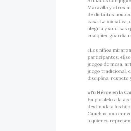
Armados con juguet
Maravilla y otros íc
de distintos nosoco
casa. La iniciativa
alegría y sonrisas 
cualquier guardia o
«Los niños miraron
participantes. «Eso
juegos de mesa, art
juego tradicional, 
disciplina, respeto 
«Tu Héroe en la Can
En paralelo a la ac
destinada a los hij
Cancha», una convo
a quienes represen