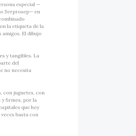
ersona especial —
po Serprosep— en
l combinado
n la etiqueta de la
 amigos. El dibujo
es y tangibles. La
arte del
ue no necesita
s, con juguetes, con
 y firmes, por la
ospitales que hoy
 veces basta con