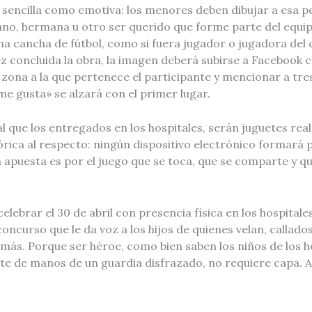
 sencilla como emotiva: los menores deben dibujar a esa p
o, hermana u otro ser querido que forme parte del equi
na cancha de fútbol, como si fuera jugador o jugadora de
z concluida la obra, la imagen deberá subirse a Facebook co
 zona a la que pertenece el participante y mencionar a tres
e gusta» se alzará con el primer lugar.
al que los entregados en los hospitales, serán juguetes real
ica al respecto: ningún dispositivo electrónico formará p
 apuesta es por el juego que se toca, que se comparte y q
elebrar el 30 de abril con presencia física en los hospitale
oncurso que le da voz a los hijos de quienes velan, callados
más. Porque ser héroe, como bien saben los niños de los h
ete de manos de un guardia disfrazado, no requiere capa. A