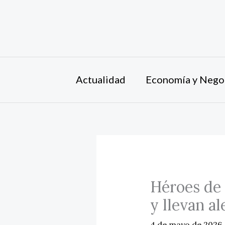
Ir
al
contenido
Actualidad
Economía y Nego
Héroes de 
y llevan al
4 de mayo de 2026