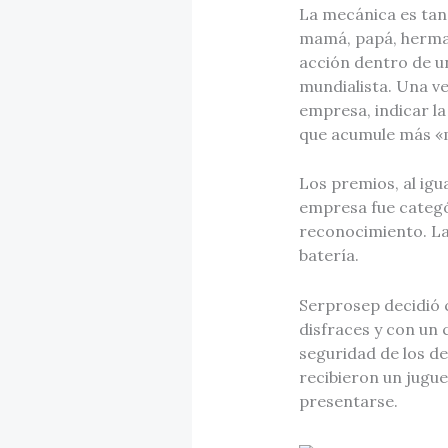
La mecánica es tan
mamá, papá, herman
acción dentro de u
mundialista. Una ve
empresa, indicar la
que acumule más «m
Los premios, al igu
empresa fue categór
reconocimiento. La
batería.
Serprosep decidió c
disfraces y con un c
seguridad de los de
recibieron un jugu
presentarse.