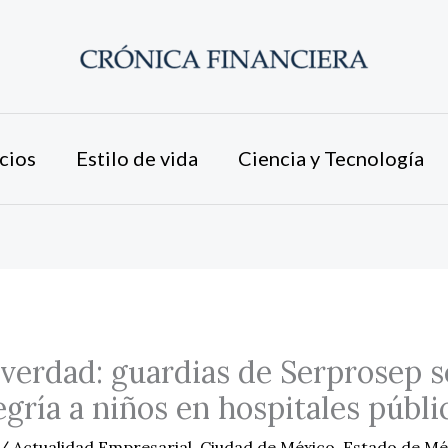
cios
Estilo de vida
Ciencia y Tecnología
verdad: guardias de Serprosep s
egría a niños en hospitales públi
/
Actualidad Empresarial
,
Ciudad de México
,
Estado de Mé