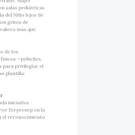
lorado, Mujer
on salas pediátricas
a del Niño lejos de
con gritos de
 valiera más que
o de los
 físicos —peluches,
para privilegiar el
 plantilla:
ar
da iniciativa
éroe Serprosep en la
n el reconocimiento