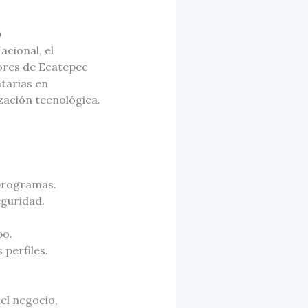
o
acional, el
ores de Ecatepec
tarias en
zación tecnológica.
 programas.
eguridad.
po.
 perfiles.
del negocio,