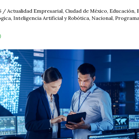
6
/
Actualidad Empresarial
,
Ciudad de México
,
Educación
,
ógica
,
Inteligencia Artificial y Robótica
,
Nacional
,
Programa