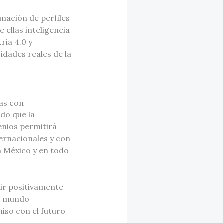
rmación de perfiles
 ellas inteligencia
tria 4.0 y
idades reales de la
as con
do que la
enios permitirá
ernacionales y con
n México y en todo
uir positivamente
al mundo
miso con el futuro