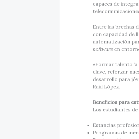
capaces de integra
telecomunicaciones,
Entre las brechas d
con capacidad de ll
automatización par
s
oftware
en entorno
«Formar talento ‘a
clave, reforzar nu
desarrollo para jóv
Raúl López.
Beneficios para es
Los estudiantes de 
Estancias profesion
Programas de mento