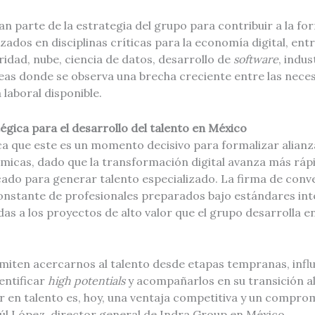
 parte de la estrategia del grupo para contribuir a la fo
ados en disciplinas críticas para la economía digital, entre
uridad, nube, ciencia de datos, desarrollo de
software
, indus
eas donde se observa una brecha creciente entre las neces
a laboral disponible.
gica para el desarrollo del talento en México
a que este es un momento decisivo para formalizar alianz
micas, dado que la transformación digital avanza más rápi
ado para generar talento especializado. La firma de conv
constante de profesionales preparados bajo estándares int
as a los proyectos de alto valor que el grupo desarrolla e
rmiten acercarnos al talento desde etapas tempranas, infl
entificar
high potentials
y acompañarlos en su transición 
ir en talento es, hoy, una ventaja competitiva y un compro
aúl López, director general de Indra Group en México.