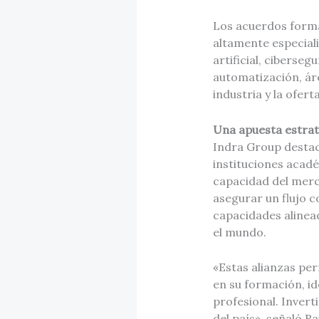
Los acuerdos forman
altamente especializ
artificial, ciberseg
automatización, ár
industria y la ofert
Una apuesta estraté
Indra Group destac
instituciones acadé
capacidad del merc
asegurar un flujo 
capacidades alinead
el mundo.
«Estas alianzas pe
en su formación, id
profesional. Invert
del país», señaló R