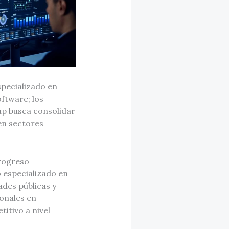
pecializado en
oftware; los
up busca consolidar
en sectores
rogreso
 especializado en
des públicas y
ionales en
itivo a nivel