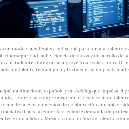
a un modelo académico–industrial para formar talento es
ial, ciberseguridad, nube, ciencia de datos y desarrollo de s
án a estudiantes integrarse a proyectos reales. Indra Gro
ub» de talento tecnológico y fortalecer la empleabilidad 
ncipal multinacional española y un
holding
que impulsa el p
mundo, reforzó su compromiso con el desarrollo de talento
 firma de nuevos convenios de colaboración con universida
La iniciativa busca atender la creciente demanda de profes
entes y consolidar a México como un
hub
de talento compet