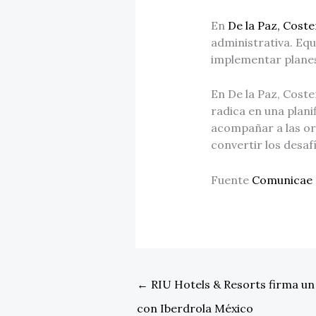
En
De la Paz, Cost
administrativa. Eq
implementar planes
En De la Paz, Coste
radica en una plani
acompañar a las or
convertir los desa
Fuente
Comunicae
←
RIU Hotels & Resorts firma un
con Iberdrola México