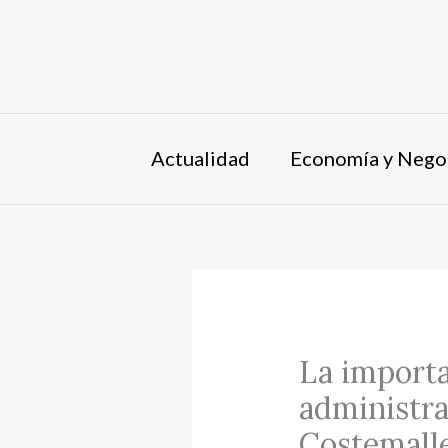
Ir
al
contenido
Actualidad
Economía y Nego
La importa
administra
Costemall