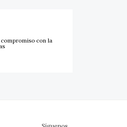
u compromiso con la
as
Síguenos