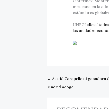
Cintermex, Monterr
mexicana en la adop
estándares globales
1
INEGI «
Resultados
las unidades econ
←
Astrid Carapellotti ganadora d
Madrid Acoge