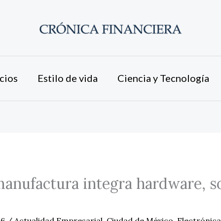
cios
Estilo de vida
Ciencia y Tecnología
anufactura integra hardware, s
26
/
Actualidad Empresarial
,
Ciudad de México
,
Electrónica