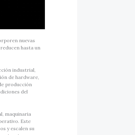
corporen nuevas
e reducen hasta un
ción industrial,
ción de hardware,
 de producción
diciones del
al, maquinaria
erativo. Este
os y escalen su