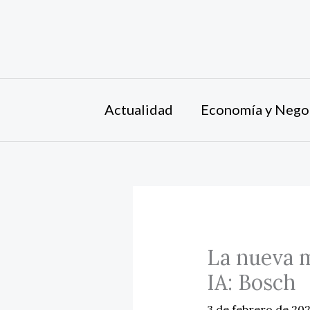
Ir
al
contenido
Actualidad
Economía y Nego
La nueva m
IA: Bosch
3 de febrero de 20