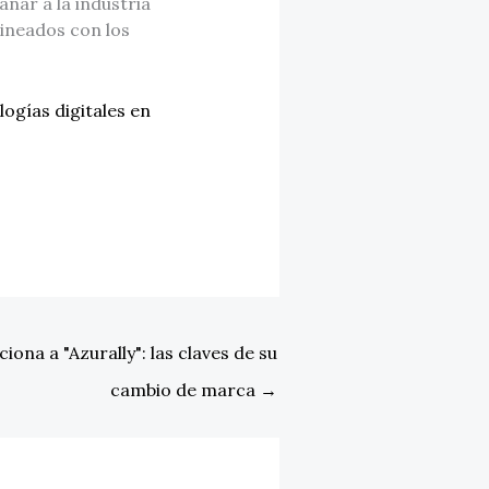
ñar a la industria
lineados con los
ogías digitales en
ona a "Azurally": las claves de su
cambio de marca
→