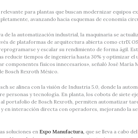
a relevante para plantas que buscan modernizar equipos ex
pletamente, avanzando hacia esquemas de economía circu
a de la automatización industrial, la maquinaria se actualiz
avés de plataformas de arquitectura abierta como ctrlX OS,
programarse y escalar su rendimiento de forma ágil. Esta 
as reducir tiempos de ingeniería hasta 30% y optimizar el 
nar componentes físicos innecesarios», señaló José María 
de Bosch Rexroth México.
sch se alinea con la visión de Industria 5.0, donde la auto
re personas y tecnología. En planta, los cobots de siete e
 al portafolio de Bosch Rexroth, permiten automatizar tar
 y en interacción directa con operadores, mejorando la se
as soluciones en
Expo Manufactura,
que se lleva a cabo del