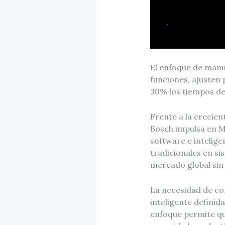
El enfoque de manu
funciones, ajusten
30% los tiempos de 
Frente a la crecient
Bosch impulsa en M
software e intelige
tradicionales en s
mercado global sin 
La necesidad de com
inteligente definid
enfoque permite qu