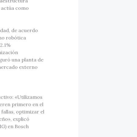
raestructura
ía actúa como
idad, de acuerdo
mo robótica
 2.1%
nización
uguró una planta de
 mercado externo
ctivo: «Utilizamos
peren primero en el
allas, optimizar el
eño», explicó
MG) en Bosch