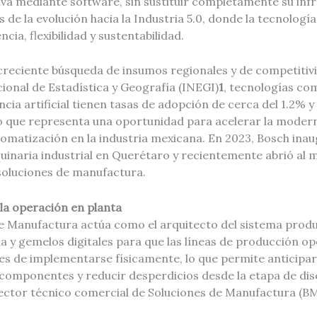
va mediante software, sin sustituir completamente su inf
 de la evolución hacia la Industria 5.0, donde la tecnolog
ncia, flexibilidad y sustentabilidad.
creciente búsqueda de insumos regionales y de competitiv
cional de Estadística y Geografía (INEGI)
1
, tecnologías co
ncia artificial tienen tasas de adopción de cerca del 1.2% y
o que representa una oportunidad para acelerar la moder
tomatización en la industria mexicana. En 2023, Bosch ina
inaria industrial en Querétaro y recientemente abrió al
 soluciones de manufactura.
a la operación en planta
e Manufactura actúa como el arquitecto del sistema produ
a y gemelos digitales para que las líneas de producción o
es de implementarse físicamente, lo que permite anticipar f
s componentes y reducir desperdicios desde la etapa de dis
irector técnico comercial de Soluciones de Manufactura (B