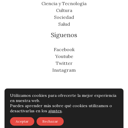
Ciencia y Tecnología
Cultura
Sociedad
Salud
Síguenos
Facebook
Youtube
Twitter
Instagram
Utilizamos cookies para ofrecerte la mejor experiencia
Copyright © Todos os direitos reservados -
en nuestra web.
Puedes aprender más sobre qué cookies utilizamos o
cronicafinanciera.com
desactivarlas en los
ajustes
.
Política de privacidad
-
Política de cookies
-
Aceptar
Rechazar
Contacto