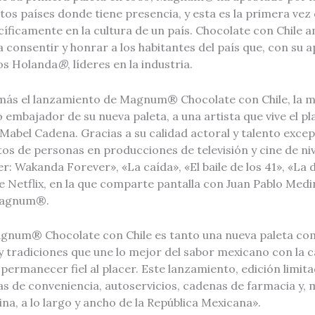
ntos países donde tiene presencia, y esta es la primera vez
íficamente en la cultura de un país. Chocolate con Chile am
a consentir y honrar a los habitantes del país que, con su 
s Holanda
®
, líderes en la industria.
más el lanzamiento de Magnum® Chocolate con Chile, la 
embajador de su nueva paleta, a una artista que vive el pl
 Mabel Cadena. Gracias a su calidad actoral y talento exce
os de personas en producciones de televisión y cine de niv
: Wakanda Forever», «La caída», «El baile de los 41», «La di
e Netflix, en la que comparte pantalla con Juan Pablo Medi
Magnum®.
gnum® Chocolate con Chile es tanto una nueva paleta co
y tradiciones que une lo mejor del sabor mexicano con la ca
rmanecer fiel al placer. Este lanzamiento, edición limita
as de conveniencia, autoservicios, cadenas de farmacia y,
ina, a lo largo y ancho de la República Mexicana».