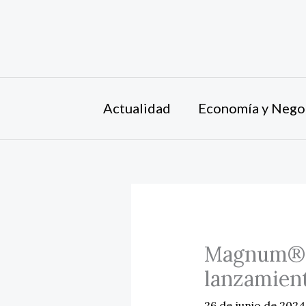
Ir
al
contenido
Actualidad
Economía y Nego
Magnum® li
lanzamient
26 de junio de 202