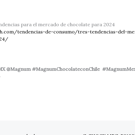
endencias para el mercado de chocolate para 2024
ch.com/tendencias-de-consumo/tres-tendencias-del-me
024/
MX @Magnum #MagnumChocolateconChile #MagnumMex
o