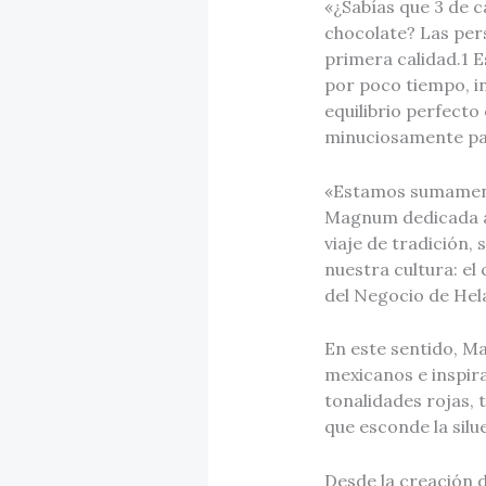
«¿Sabías que 3 de 
chocolate? Las per
primera calidad.1 E
por poco tiempo, ins
equilibrio perfecto
minuciosamente par
«Estamos sumamente
Magnum dedicada a M
viaje de tradición,
nuestra cultura: el
del Negocio de Hel
En este sentido, 
mexicanos e inspir
tonalidades rojas, 
que esconde la silue
Desde la creación 