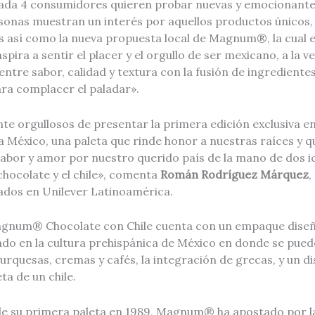
cada 4 consumidores quieren probar nuevas y emocionante
sonas muestran un interés por aquellos productos únicos
s así como la nueva propuesta local de Magnum®, la cual e
pira a sentir el placer y el orgullo de ser mexicano, a la ve
 entre sabor, calidad y textura con la fusión de ingredient
a complacer el paladar».
 orgullosos de presentar la primera edición exclusiva en 
éxico, una paleta que rinde honor a nuestras raíces y que
 sabor y amor por nuestro querido país de la mano de dos 
 chocolate y el chile», comenta
Román Rodríguez Márquez
,
ados en Unilever Latinoamérica.
Magnum® Chocolate con Chile cuenta con un empaque dise
ado en la cultura prehispánica de México en donde se pued
turquesas, cremas y cafés, la integración de grecas, y un
ta de un chile.
de su primera paleta en 1989, Magnum® ha apostado por l