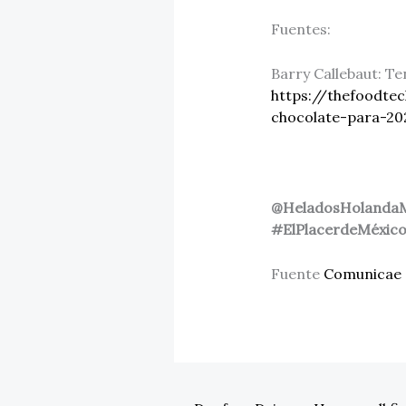
Fuentes:
Barry Callebaut: T
https://thefoodte
chocolate-para-2
@HeladosHolanda
#ElPlacerdeMéxic
Fuente
Comunicae