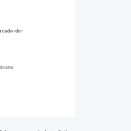
rcado-de-
icana