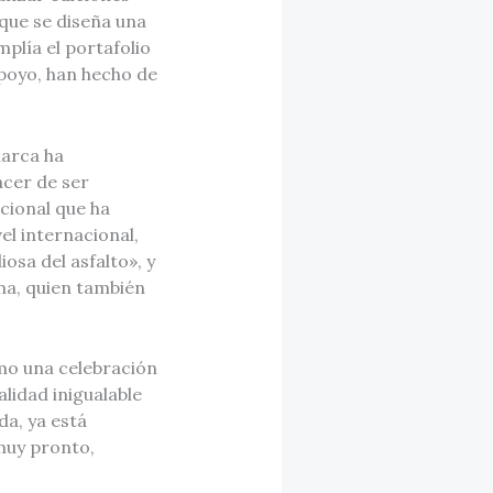
 que se diseña una
plía el portafolio
apoyo, han hecho de
marca ha
acer de ser
pcional que ha
el internacional,
osa del asfalto», y
na, quien también
mo una celebración
lidad inigualable
da, ya está
 muy pronto,