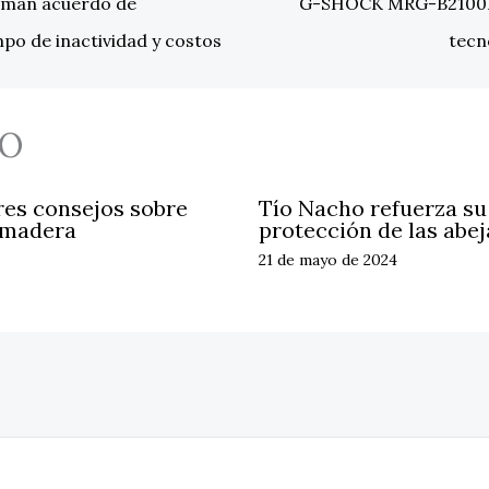
irman acuerdo de
G-SHOCK MRG-B2100B: 
mpo de inactividad y costos
tecn
O
res consejos sobre
Tío Nacho refuerza s
 madera
protección de las abej
21 de mayo de 2024