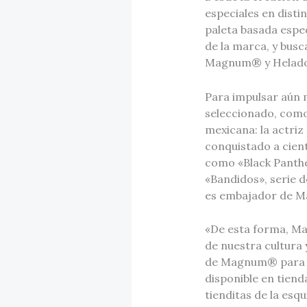
especiales en disti
paleta basada espec
de la marca, y busc
Magnum® y Helado
Para impulsar aún 
seleccionado, como 
mexicana: la actriz
conquistado a cient
como «Black Panther
«Bandidos», serie d
es embajador de 
«De esta forma, Ma
de nuestra cultura 
de Magnum® para pe
disponible en tiend
tienditas de la esqu