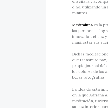
enseñará y acompañ
o no, utilizando un
minutos
Meditaluna
es la pr
las personas a log
innovador, eficaz y
manifestar sus sue
Dichas meditacione
que transmite paz, 
propio journal del 
los colores de los
bellas fotografías.
La idea de esta in
en la que Adriana A
meditación, tuviero
su paz interior par