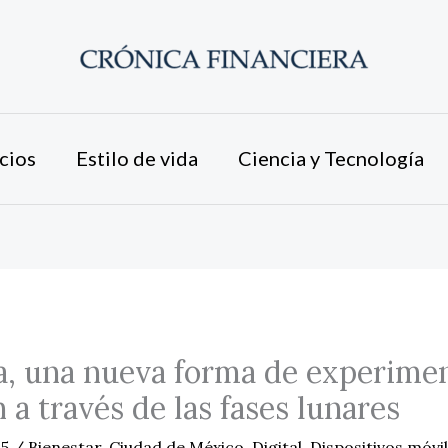
cios
Estilo de vida
Ciencia y Tecnología
, una nueva forma de experimen
 a través de las fases lunares
25
/
Bienestar
,
Ciudad de México
,
Digital
,
Dispositivos móvi