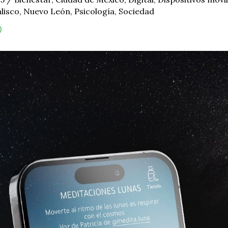
alisco
,
Nuevo León
,
Psicología
,
Sociedad