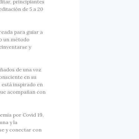
tar, principiantes
editación de 5 a 20
reada para guiar a
do un método
reinventarse y
añados de una voz
onsciente en su
 está inspirado en
s que acompañan con
emia por Covid 19,
una y la
rse y conectar con