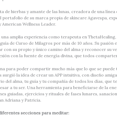
ta de hierbas y amante de las lunas, creadora de una línea 
 portafolio de su marca propia de skincare Agavespa, expe
 y American Wellness Leader.
n una amplia experiencia como terapeuta en ThetaHealing, R
 guía de Curso de Milagros por más de 10 años. Su pasión e
r con su propio y único camino del alma y reconocer su v
exión con la fuente de energía divina, que todos comparte
a para poder compartir mucho más que lo que se puede t
 surgió la idea de crear un APP intuitiva, con diseño amiga
rio del alma, tu guía y tu compañía de todos los días, que t
esar a tu ser. Una herramienta para beneficiarse de la ene
es guiadas, ejercicios y rituales de fases lunares, sanacio
 Adriana y Patricia.
diferentes secciones para meditar: