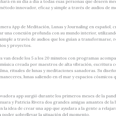
ará en su día a día a todas esas personas que deseen medi
 método innovador, eficaz y simple a través de audios de m
imera App de Meditación, Lunas y Journaling en español, c
rar una conexión profunda con su mundo interior, utilizan
 simple a través de audios que los guían a transformarse, 
ños y proyectos.
s van desde los 5 a los 20 minutos con programas acomp
música creada por maestros de alta vibración, escritura c
alma, rituales de lunas y meditaciones sanadoras. Su diseño
 amaneceres, lunas saliendo en el mar y espacios cósmico
novadora app surgió durante los primeros meses de la pand
zuara y Patricia Rivera dos grandes amigas amantes de la l
n la idea de crear una app que ayudara a la gente a relaja
a poder sobrellevar la situación del momento.