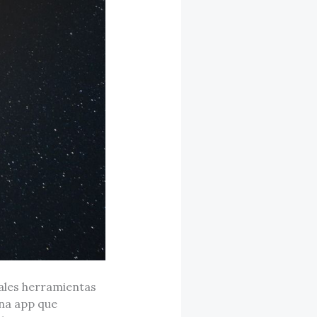
pales herramientas
una app que