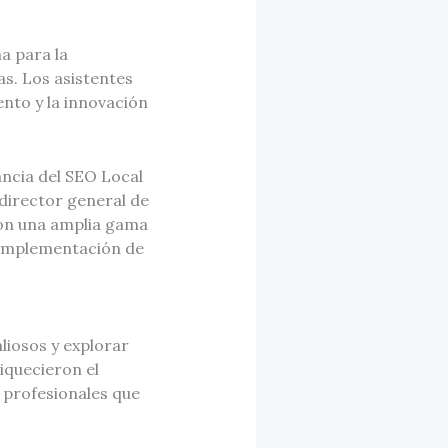
a para la
as. Los asistentes
nto y la innovación
ancia del SEO Local
 director general de
ron una amplia gama
a implementación de
liosos y explorar
iquecieron el
 profesionales que