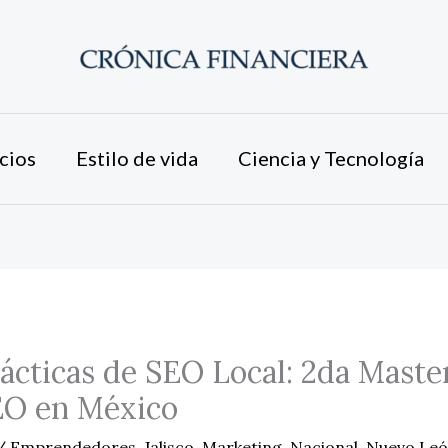
cios
Estilo de vida
Ciencia y Tecnología
ácticas de SEO Local: 2da Maste
EO en México
/
Emprendedores
,
Jalisco
,
Marketing
,
Nacional
,
Nuevo Le