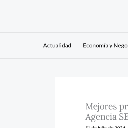
Ir
al
contenido
Actualidad
Economía y Nego
Mejores pr
Agencia S
31 de julio de 2024