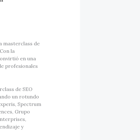
sa masterclass de
Con la
onvirtió en una
de profesionales
rclass de SEO
rando un rotundo
Experis, Spectrum
ences, Grupo
nterprises,
endizaje y