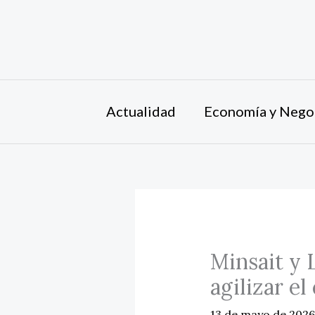
Ir
al
contenido
Actualidad
Economía y Nego
Minsait y 
agilizar e
13 de mayo de 202