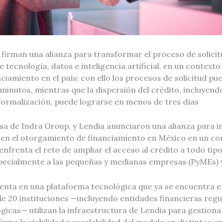
firman una alianza para transformar el proceso de solici
 tecnología, datos e inteligencia artificial, en un context
nciamiento en el país; con ello los procesos de solicitud 
inutos, mientras que la dispersión del crédito, incluyendo
y formalización, puede lograrse en menos de tres días
sa de Indra Group, y Lendia anunciaron una alianza para 
e en el otorgamiento de financiamiento en México en un co
enfrenta el reto de ampliar el acceso al crédito a todo tip
pecialmente a las pequeñas y medianas empresas (PyMEs) y
stenta en una plataforma tecnológica que ya se encuentra 
e 20 instituciones —incluyendo entidades financieras regu
gicas— utilizan la infraestructura de Lendia para gestion
firma la viabilidad y escalabilidad del modelo en distintos 