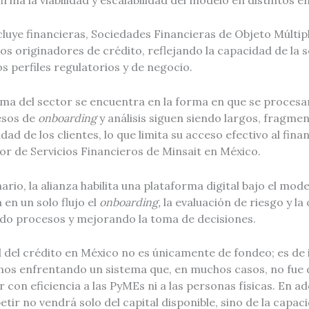
luye financieras, Sociedades Financieras de Objeto Múltip
s originadores de crédito, reflejando la capacidad de la 
s perfiles regulatorios y de negocio.
ema del sector se encuentra en la forma en que se procesan
esos de
onboarding
y análisis siguen siendo largos, fragme
dad de los clientes, lo que limita su acceso efectivo al fin
tor de Servicios Financieros de Minsait en México.
ario, la alianza habilita una plataforma digital bajo el mod
 en un solo flujo el
onboarding,
la evaluación de riesgo y la
ando procesos y mejorando la toma de decisiones.
l del crédito en México no es únicamente de fondeo; es de
mos enfrentando un sistema que, en muchos casos, no fue
con eficiencia a las PyMEs ni a las personas físicas. En ade
ir no vendrá solo del capital disponible, sino de la capacid