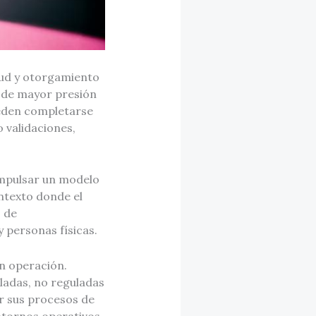
tud y otorgamiento
o de mayor presión
pueden completarse
 validaciones,
impulsar un modelo
ntexto donde el
o de
 personas físicas.
en operación.
ladas, no reguladas
ar sus procesos de
entornos operativos.