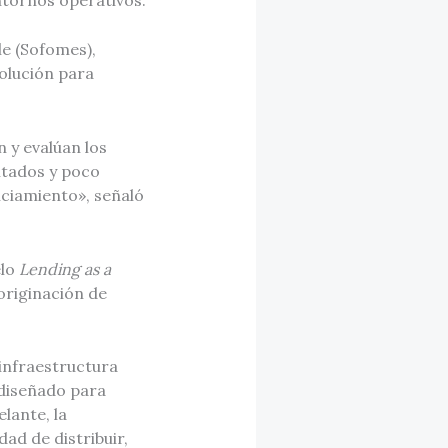
le (Sofomes),
solución para
 y evalúan los
ntados y poco
anciamiento», señaló
elo
Lending as a
 originación de
 infraestructura
 diseñado para
lante, la
ad de distribuir,