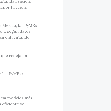
 estandarización,
enor fricción.
En México, las PyMEs
o y, según datos
úan enfrentando
 que refleja un
n las PyMEs»,
hacia modelos más
 eficiente se