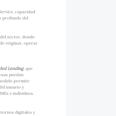
Service,
capacidad
o profundo del
del sector, donde
de originar, operar
dded Lending
,
que
resas puedan
u modelo permite
el usuario y
MEs e individuos.
tornos digitales y