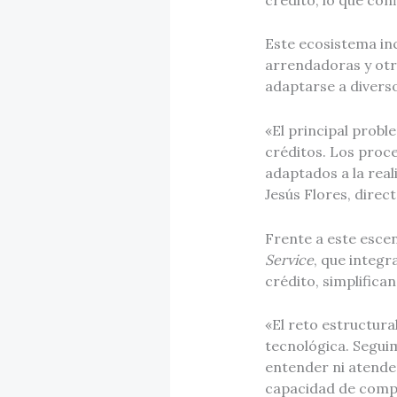
Este ecosistema inc
arrendadoras y otro
adaptarse a diverso
«El principal probl
créditos. Los proc
adaptados a la reali
Jesús Flores, direc
Frente a este escen
Service
, que integra
crédito, simplific
«El reto estructura
tecnológica. Segui
entender ni atender 
capacidad de compet