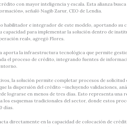
rédito con mayor inteligencia y escala. Esta alianza busc
formación», señaló Nagib Zarur, CEO de Lendia.
o habilitador e integrador de este modelo, aportando su 
u capacidad para implementar la solución dentro de instit
eración real», agregó Flores.
ia aporta la infraestructura tecnológica que permite gest
zada el proceso de crédito, integrando fuentes de informa
 entorno.
ivos, la solución permite completar procesos de solicitud
ue la dispersión del crédito —incluyendo validaciones, análi
de lograrse en menos de tres días. Esto representa una 
e a los esquemas tradicionales del sector, donde estos pr
0 días.
acta directamente en la capacidad de colocación de crédit