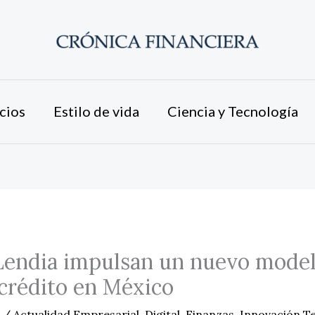
cios
Estilo de vida
Ciencia y Tecnología
Lendia impulsan un nuevo model
l crédito en México
6
/
Actualidad Empresarial
,
Digital
,
Finanzas
,
Innovación T