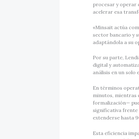
procesar y operar c
acelerar esa trans
«Minsait actúa com
sector bancario y s
adaptándola a su op
Por su parte, Lend
digital y automati
análisis en un solo
En términos operat
minutos, mientras q
formalización— pue
significativa frent
extenderse hasta 9
Esta eficiencia imp