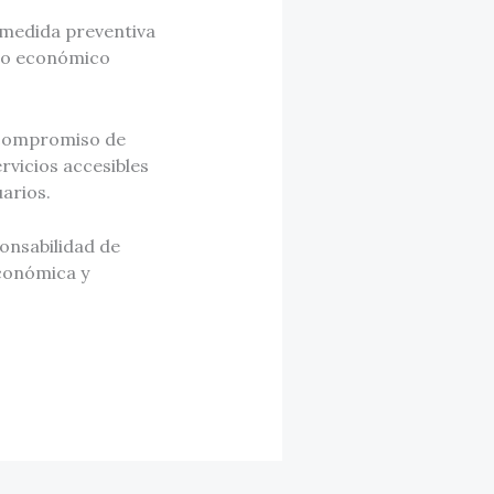
 medida preventiva
ldo económico
 compromiso de
vicios accesibles
arios.
ponsabilidad de
económica y