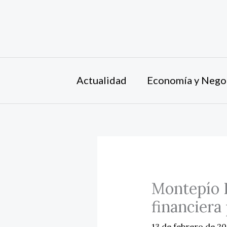
Ir
al
contenido
Actualidad
Economía y Nego
Montepío L
financiera
13 de febrero de 2