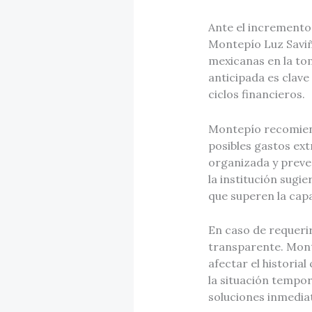
Ante el incremento
Montepío Luz Saviñó
mexicanas en la tom
anticipada es clave
ciclos financieros.
Montepío recomiend
posibles gastos ext
organizada y preve
la institución sugi
que superen la cap
En caso de requerir
transparente. Mont
afectar el historia
la situación tempor
soluciones inmediat