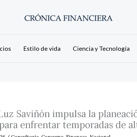
cios
Estilo de vida
Ciencia y Tecnología
uz Saviñón impulsa la planeaci
 para enfrentar temporadas de al
026
/
Consultoría
,
Consumo
,
Finanzas
,
Nacional