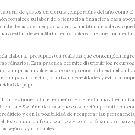
 natural de gastos en ciertas temporadas del año como el 
n fortalece su labor de orientación financiera para apoyar
a de decisiones responsables. La institución subraya que 
 para evitar desequilibrios económicos que puedan afectar 
a elaborar presupuestos realistas que contemplen ingreso
raordinarios. Esta práctica permite distribuir los recurso
nir compras impulsivas que comprometan la estabilidad de
ere comparar precios, priorizar necesidades y evitar comp
acidad de pago.
 liquidez inmediata, el empeño representa una alternativa
epío Luz Saviñón destaca que esta opción permite obtene
l crediticio y con la posibilidad de recuperar las pertenenc
al. Este modelo ofrece certeza y control financiero para 
as seguras y confiables.