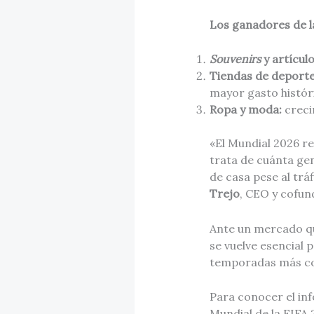
Los ganadores de l
Souvenirs
y artícul
Tiendas de deporte
mayor gasto históri
Ropa y moda:
creci
«El Mundial 2026 re
trata de cuánta gen
de casa pese al trá
Trejo
, CEO y cofun
Ante un mercado q
se vuelve esencial 
temporadas más com
Para conocer el in
Mundial de la FIFA 