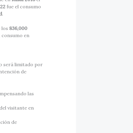
022
fue el consumo
d
.
e los
836,000
l consumo en
o será limitado por
intención de
compensando las
del visitante en
ación de