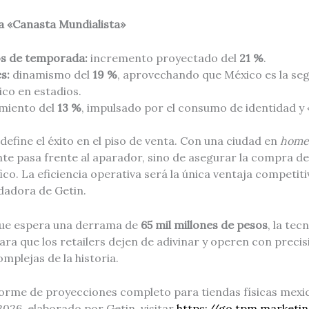
a «Canasta Mundialista»
os de temporada:
incremento proyectado del
21 %
.
s:
dinamismo del
19 %
, aprovechando que México es la se
co en estadios.
miento del
13 %
, impulsado por el consumo de identidad y 
define el éxito en el piso de venta. Con una ciudad en
home 
te pasa frente al aparador, sino de asegurar la compra de 
fico. La eficiencia operativa será la única ventaja competit
dadora de Getin.
ue espera una derrama de
65 mil millones de pesos
, la tec
para que los retailers dejen de adivinar y operen con precis
plejas de la historia.
forme de proyecciones completo para tiendas físicas mexi
2026, elaborado por Getin, visitar
https://go.tpm.marketi