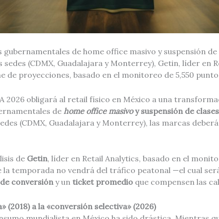
s gubernamentales de home office masivo y suspensión de 
as sedes (CDMX, Guadalajara y Monterrey), Getin, líder en Re
e de proyecciones, basado en el monitoreo de 5,550 punto
FA 2026 obligará al retail físico en México a una transforma
bernamentales de
home office masivo
y suspensión de clases
 sedes (CDMX, Guadalajara y Monterrey), las marcas deberá
lisis de
Getin
, líder en Retail Analytics, basado en el moni
de la temporada no vendrá del tráfico peatonal —el cual ser
 de conversión
y un
ticket promedio
que compensen las call
» (2018) a la «conversión selectiva» (2026)
onsumo mundialista en México ha sido drástica. Mientras q