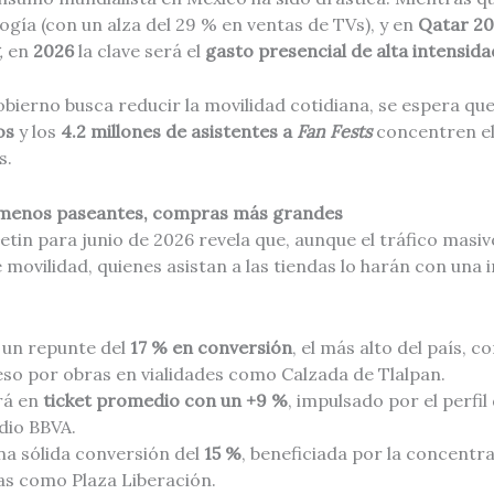
ogía (con un alza del 29 % en ventas de TVs), y en
Qatar 2
,
en
2026
la clave será el
gasto presencial de alta intensida
obierno busca reducir la movilidad cotidiana, se espera qu
os
y los
4.2 millones de asistentes a
Fan Fests
concentren e
s.
: menos paseantes, compras más grandes
tin para junio de 2026 revela que, aunque el tráfico masiv
e movilidad, quienes asistan a las tiendas lo harán con una 
 un repunte del
17 % en conversión
, el más alto del país, 
eso por obras en vialidades como Calzada de Tlalpan.
rá en
ticket promedio con un +9 %
, impulsado por el perfil 
dio BBVA.
a sólida conversión del
15 %
, beneficiada por la concentr
as como Plaza Liberación.