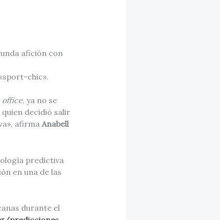
gunda afición con
«sport-chic».
office
, ya no se
quien decidió salir
iva», afirma
Anabell
nología predictiva
ión en una de las
canas durante el
ng/predicciones
.