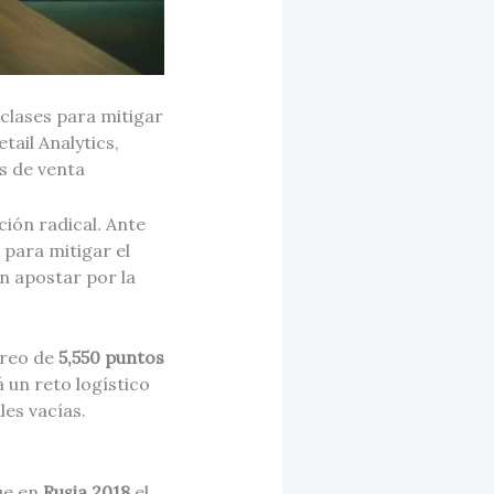
clases para mitigar
tail Analytics,
s de venta
ción radical. Ante
para mitigar el
n apostar por la
toreo de
5,550 puntos
á un reto logístico
es vacías.
ue en
Rusia 2018
el