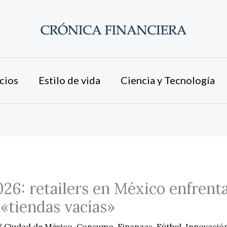
cios
Estilo de vida
Ciencia y Tecnología
26: retailers en México enfrenta
 «tiendas vacías»
/
Ciudad de México
,
Consumo
,
Finanzas
,
Fútbol
,
Innovació