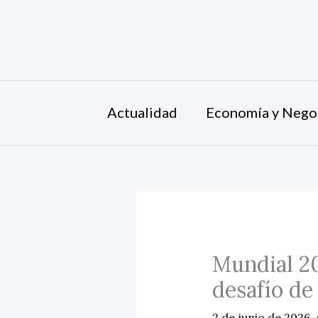
Ir
al
contenido
Actualidad
Economía y Nego
Mundial 20
desafío de
2 de junio de 2026