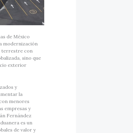
nas de México
la modernización
 terrestre con
balizada, sino que
cio exterior
izados y
umentar la
o con menores
las empresas y
lián Fernández
aduanera es un
bales de valor y