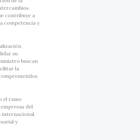
ción de la
intercambios
ue contribuye a
 la competencia y
lización,
lidar su
uministro buscan
ilitar la
ón comprometidos
n el ramo
e empresas del
 internacional,
sarial y