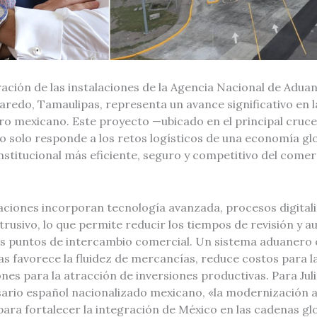
ación de las instalaciones de la Agencia Nacional de Adua
redo, Tamaulipas, representa un avance significativo en 
ro mexicano. Este proyecto —ubicado en el principal cruce
 solo responde a los retos logísticos de una economía glo
nstitucional más eficiente, seguro y competitivo del comer
laciones incorporan tecnología avanzada, procesos digital
rusivo, lo que permite reducir los tiempos de revisión y a
os puntos de intercambio comercial. Un sistema aduaner
as favorece la fluidez de mercancías, reduce costos para 
nes para la atracción de inversiones productivas. Para Ju
rio español nacionalizado mexicano, «la modernización 
para fortalecer la integración de México en las cadenas glo