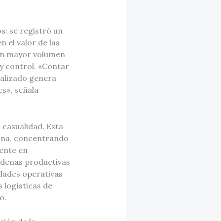
: se registró un
 el valor de las
 un mayor volumen
 y control. «Contar
talizado genera
s», señala
 casualidad. Esta
tina, concentrando
ente en
adenas productivas
idades operativas
 logísticas de
o.