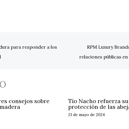
adura para responder a los
RPM Luxury Brands 
l
relaciones públicas e
O
res consejos sobre
Tío Nacho refuerza s
 madera
protección de las abej
21 de mayo de 2024