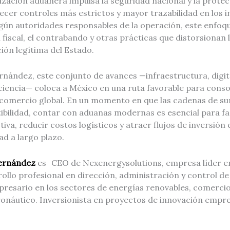
zación aduanera impulsa la seguridad nacional y la protec
lecer controles más estrictos y mayor trazabilidad en los 
egún autoridades responsables de la operación, este enfoq
 fiscal, el contrabando y otras prácticas que distorsionan
ión legítima del Estado.
nández, este conjunto de avances —infraestructura, digita
ciencia— coloca a México en una ruta favorable para conso
l comercio global. En un momento en que las cadenas de s
ctibilidad, contar con aduanas modernas es esencial para fac
iva, reducir costos logísticos y atraer flujos de inversi
ad a largo plazo.
Fernández
es CEO de Nexenergysolutions, empresa líder e
ollo profesional en dirección, administración y control d
presario en los sectores de energías renovables, comercio
ronáutico. Inversionista en proyectos de innovación empre