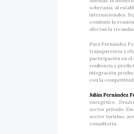
Además, la moderni
soberanía, al estab
internacionales. S
combatir la evasión
afectan la recaudac
Para Fernández Fer
transparencia y efi
participación en e
resiliencia y predi
integración product
con la competitivid
Julián Fernández 
energético. Desarr
sector privado. Em
sector turismo, ae
consultoría.