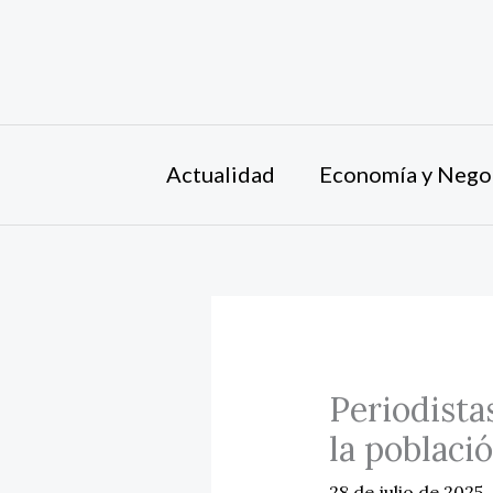
Ir
al
contenido
Actualidad
Economía y Nego
Periodista
la poblaci
28 de julio de 2025