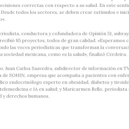
cisiones correctas con respecto a su salud. En este sentido
l. Desde todos los sectores, se deben crear estímulos e inic
o».
eriodista, conductora y cofundadora de Opinión 51, subra
 recibió 85 proyectos, todos de gran calidad. «Esperamos 
ando las voces periodísticas que transforman la conversac
la sociedad mexicana, como es la salud», finalizó Cerdeira.
do: Juan Carlos Saavedra, subdirector de información en 
a de SOHIN, empresa que acompaña a pacientes con enfe
dico endocrinólogo experto en obesidad, diabetes y tiroide
telemedicina e IA en salud; y Maricarmen Rello, periodista
ud y derechos humanos.