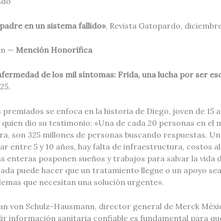
ndo
 padre en un sistema fallido»
, Revista Gatopardo, diciembr
án —
Mención Honorífica
nfermedad de los mil síntomas: Frida, una lucha por ser e
25.
 premiados se enfoca en la historia de Diego, joven de 15 
 quien dio su testimonio: «Una de cada 20 personas en el
a, son 325 millones de personas buscando respuestas. Un
r entre 5 y 10 años, hay falta de infraestructura, costos a
ias enteras posponen sueños y trabajos para salvar la vida
ada puede hacer que un tratamiento llegue o un apoyo sea 
lemas que necesitan una solución urgente».
tian von Schulz-Hausmann, director general de Merck Méxi
ir información sanitaria confiable es fundamental para qu