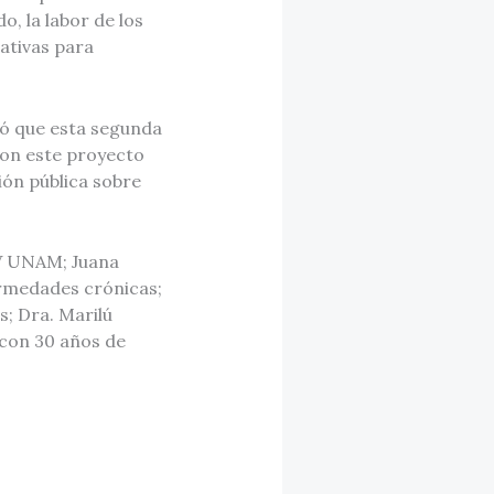
, la labor de los
iativas para
yó que esta segunda
con este proyecto
ión pública sobre
TV UNAM; Juana
rmedades crónicas;
s; Dra. Marilú
 con 30 años de