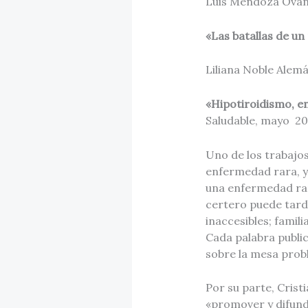
Luis Mendoza Ova
«Las batallas de un
Liliana Noble Alem
«Hipotiroidismo, e
Saludable, mayo 20
Uno de los trabajos
enfermedad rara, y
una enfermedad rar
certero puede tarda
inaccesibles; famil
Cada palabra public
sobre la mesa prob
Por su parte, Cris
«promover y difund