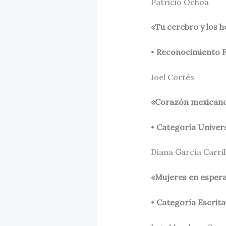
Patricio Ochoa
«Tu cerebro y los 
•
Reconocimiento F
Joel Cortés
«Corazón mexicano 
•
Categoría Univers
Diana García Carril
«Mujeres en espera;
•
Categoría Escrita