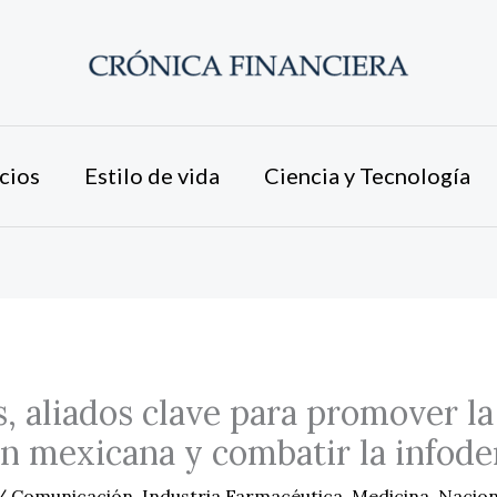
cios
Estilo de vida
Ciencia y Tecnología
s, aliados clave para promover la
ón mexicana y combatir la infod
/
Comunicación
,
Industria Farmacéutica
,
Medicina
,
Nacion