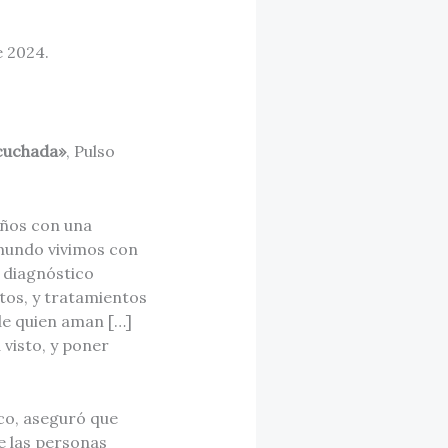
e 2024.
scuchada»
, Pulso
años con una
 mundo vivimos con
 diagnóstico
ltos, y tratamientos
 de quien aman […]
visto, y poner
co, aseguró que
e las personas