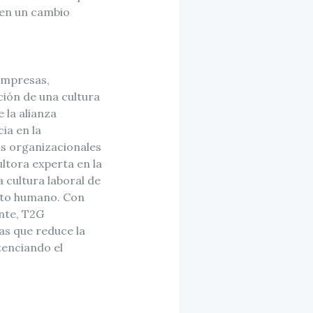
ven un cambio
empresas,
ión de una cultura
 la alianza
ia en la
as organizacionales
ultora experta en la
 cultura laboral de
ento humano. Con
nte, T2G
as que reduce la
tenciando el