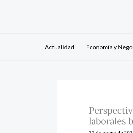
Ir
al
contenido
Actualidad
Economía y Nego
Perspectiva
laborales 
30 de enero de 20