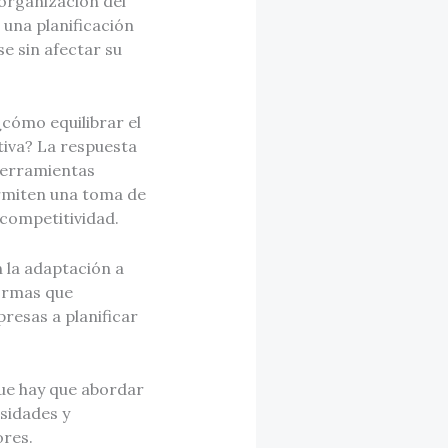
 organización del
 una planificación
e sin afectar su
¿cómo equilibrar el
ativa? La respuesta
Herramientas
ermiten una toma de
 competitividad.
n la adaptación a
ormas que
resas a planificar
que hay que abordar
sidades y
ores.