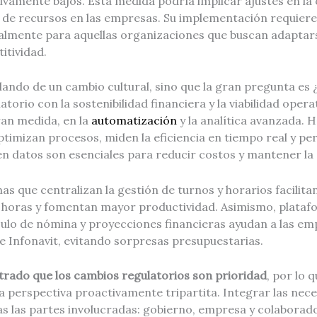
ivamente bajos. Esta medida podría implicar ajustes en la
n de recursos en las empresas. Su implementación requiere
ialmente para aquellas organizaciones que buscan adaptars
itividad.
lando de un cambio cultural, sino que la gran pregunta es 
torio con la sostenibilidad financiera y la viabilidad oper
ran medida, en la
automatización
y la analítica avanzada. 
ptimizan procesos, miden la eficiencia en tiempo real y p
en datos son esenciales para reducir costos y mantener la
as que centralizan la gestión de turnos y horarios facilita
horas y fomentan mayor productividad. Asimismo, plataf
ulo de nómina y proyecciones financieras ayudan a las emp
e Infonavit, evitando sorpresas presupuestarias.
trado que los cambios regulatorios son prioridad
, por lo 
a perspectiva proactivamente tripartita. Integrar las nece
as las partes involucradas: gobierno, empresa y colaborad