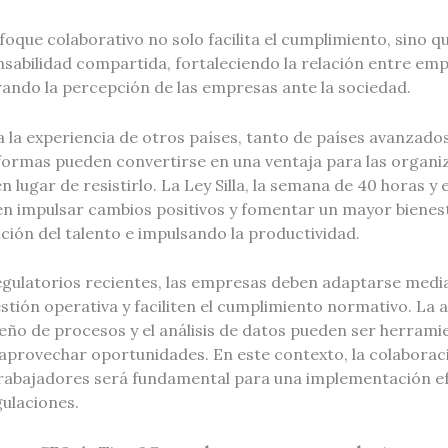
oque colaborativo no solo facilita el cumplimiento, sino 
nsabilidad compartida, fortaleciendo la relación entre em
ando la percepción de las empresas ante la sociedad.
la experiencia de otros países, tanto de países avanzad
formas pueden convertirse en una ventaja para las organiz
 lugar de resistirlo. La Ley Silla, la semana de 40 horas y 
n impulsar cambios positivos y fomentar un mayor bienest
ión del talento e impulsando la productividad.
egulatorios recientes, las empresas deben adaptarse medi
stión operativa y faciliten el cumplimiento normativo. La
seño de procesos y el análisis de datos pueden ser herrami
 aprovechar oportunidades. En este contexto, la colaborac
trabajadores será fundamental para una implementación efe
gulaciones.