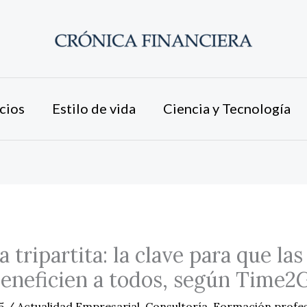
cios
Estilo de vida
Ciencia y Tecnología
 tripartita: la clave para que la
beneficien a todos, según Time
25
/
Actualidad Empresarial
,
Consultoría
,
Formación profes