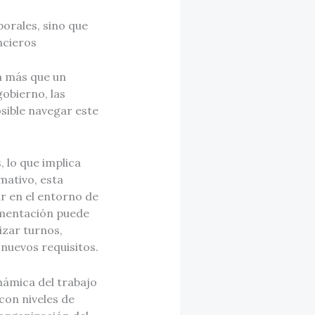
borales, sino que
ncieros
en más que un
gobierno, las
sible navegar este
 lo que implica
mativo, esta
ar en el entorno de
ementación puede
izar turnos,
 nuevos requisitos.
námica del trabajo
con niveles de