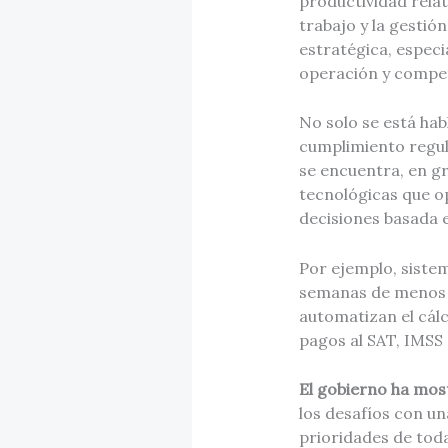
productividad relat
trabajo y la gestió
estratégica, espec
operación y compet
No solo se está hab
cumplimiento regula
se encuentra, en g
tecnológicas que o
decisiones basada 
Por ejemplo, sistem
semanas de menos 
automatizan el cálc
pagos al SAT, IMSS 
El gobierno ha mos
los desafíos con un
prioridades de tod