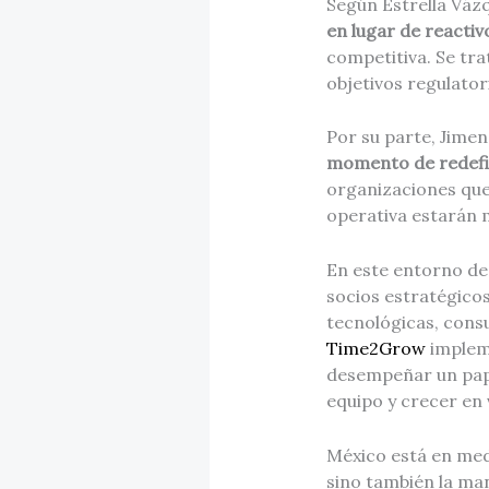
Según Estrella Vá
en lugar de reacti
competitiva. Se trat
objetivos regulator
Por su parte, Jime
momento de redefin
organizaciones que
operativa estarán m
En este entorno de
socios estratégico
tecnológicas, cons
Time2Grow
implem
desempeñar un papel
equipo y crecer en
México está en med
sino también la man