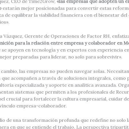
zquez, CEO de Time2Grow,
«las empresas que adopten un e
vo
estarán mejor posicionadas para convertir estas reform
a de equilibrar la viabilidad financiera con el bienestar del
ios».
na Vázquez, Gerente de Operaciones de Factor RH, enfatiza
ición para la relación entre empresa y colaborador en M
 se apoyen en tecnología y en expertos con experiencia e
ejor preparadas para liderar, no solo para sobrevivir».
 cambio, las empresas no pueden navegar solas. Necesitan
s que acompañen a través de soluciones integrales, como 
ultoría especializada y soporte en analítica avanzada. Or
entan sistemas que permiten a los profesionales de Rec
 crucial para fortalecer la cultura empresarial, cuidar de
 vínculo empresa-colaborador.
io de una transformación profunda que redefine no solo la
era en que se entiende el trabajo. La perspectiva triparti