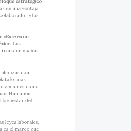
nfoque estratégico
as en una ventaja
 colaborador y los
: «
Este es un
éxico
. Las
n transformación
 alianzas con
plataformas
ganizaciones como
ursos Humanos
l bienestar del
s leyes laborales,
ta es el marco que