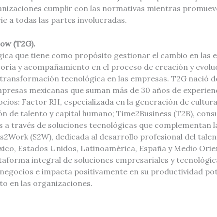
ganizaciones cumplir con las normativas mientras promue
cie a todas las partes involucradas.
ow (T2G).
gica que tiene como propósito gestionar el cambio en las 
oría y acompañamiento en el proceso de creación y evoluc
 transformación tecnológica en las empresas. T2G nació de
mpresas mexicanas que suman más de 30 años de experienc
cios: Factor RH, especializada en la generación de cultur
ión de talento y capital humano; Time2Business (T2B), cons
s a través de soluciones tecnológicas que complementan la
ls2Work (S2W), dedicada al desarrollo profesional del tal
ico, Estados Unidos, Latinoamérica, España y Medio Orie
taforma integral de soluciones empresariales y tecnológic
 negocios e impacta positivamente en su productividad po
ito en las organizaciones.