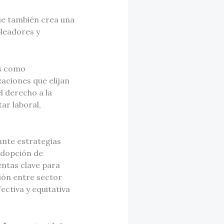
que también crea una
pleadores y
os como
aciones que elijan
el derecho a la
ar laboral,
ante estrategias
 adopción de
entas clave para
ión entre sector
ctiva y equitativa