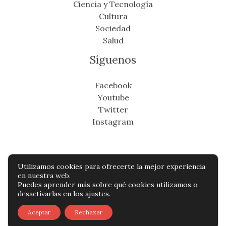
Ciencia y Tecnología
Cultura
Sociedad
Salud
Síguenos
Facebook
Youtube
Twitter
Instagram
Utilizamos cookies para ofrecerte la mejor experiencia
Copyright © Todos os direitos reservados -
en nuestra web.
Puedes aprender más sobre qué cookies utilizamos o
cronicafinanciera.com
desactivarlas en los
ajustes
.
Política de privacidad
-
Política de cookies
-
Aceptar
Rechazar
Contacto