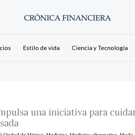
cios
Estilo de vida
Ciencia y Tecnología
mpulsa una iniciativa para cuida
isada
/
Ciudad de México
,
Medicina
,
Medicina alternativa
,
Moda