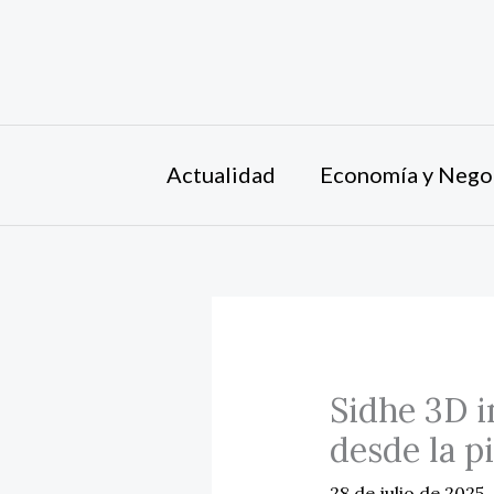
Ir
al
contenido
Actualidad
Economía y Nego
Sidhe 3D i
desde la p
28 de julio de 2025