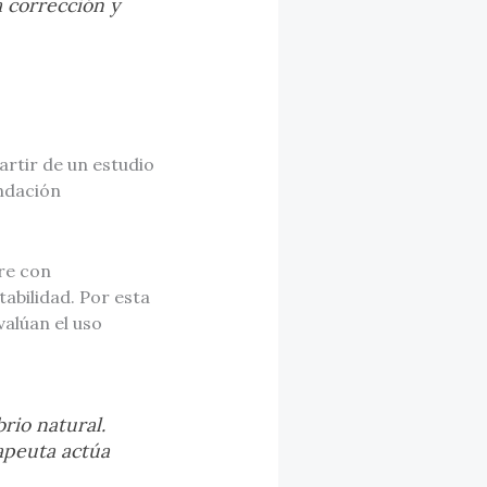
a corrección y
artir de un estudio
endación
re con
abilidad. Por esta
valúan el uso
brio natural.
rapeuta actúa