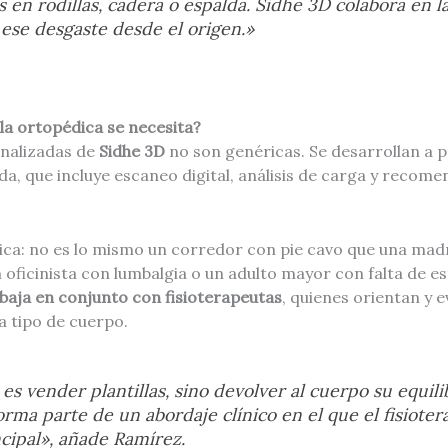
 en rodillas, cadera o espalda. Sidhe 3D colabora en l
ese desgaste desde el origen.»
lla ortopédica se necesita?
onalizadas de
Sidhe 3D
no son genéricas. Se desarrollan a p
ada, que incluye escaneo digital, análisis de carga y recom
nica: no es lo mismo un corredor con pie cavo que una mad
oficinista con lumbalgia o un adulto mayor con falta de est
baja en conjunto con fisioterapeutas
, quienes orientan y e
 tipo de cuerpo.
 es vender plantillas, sino devolver al cuerpo su equili
orma parte de un abordaje clínico en el que el fisiote
cipal», añade Ramírez.