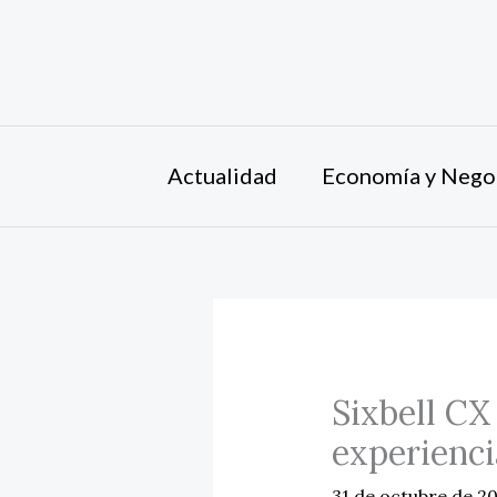
Ir
al
contenido
Actualidad
Economía y Nego
Sixbell CX
experienci
31 de octubre de 2