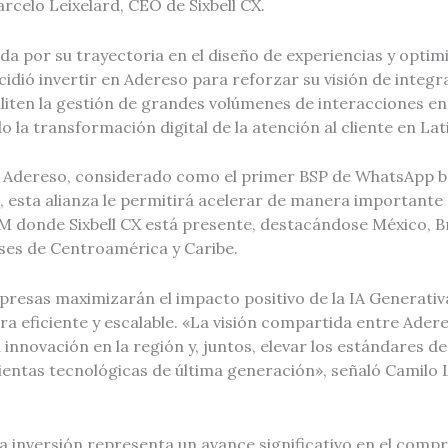
celo Leixelard, CEO de Sixbell CX.
ida por su trayectoria en el diseño de experiencias y optim
idió invertir en Adereso para reforzar su visión de integr
liten la gestión de grandes volúmenes de interacciones en
ndo la transformación digital de la atención al cliente en L
a Adereso, considerado como el primer BSP de WhatsApp b
, esta alianza le permitirá acelerar de manera importante 
donde Sixbell CX está presente, destacándose México, Br
aíses de Centroamérica y Caribe.
resas maximizarán el impacto positivo de la IA Generativa
ra eficiente y escalable. «La visión compartida entre Adere
 innovación en la región y, juntos, elevar los estándares de
ientas tecnológicas de última generación», señaló Camilo
ta inversión representa un avance significativo en el comp