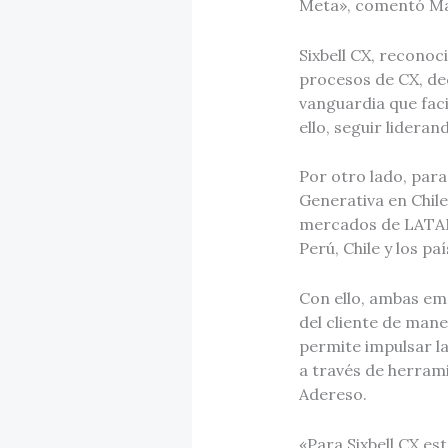
Meta», comentó Mar
Sixbell CX, reconoc
procesos de CX, dec
vanguardia que faci
ello, seguir lidera
Por otro lado, par
Generativa en Chile
mercados de LATAM 
Perú, Chile y los p
Con ello, ambas emp
del cliente de mane
permite impulsar la
a través de herram
Adereso.
«Para Sixbell CX es