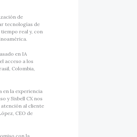
ización de
ar tecnologías de
 tiempo real y, con
atinoamérica.
asado en IA
el acceso a los
asil, Colombia,
 en la experiencia
so y Sixbell CX nos
 atención al cliente
 López, CEO de
romiso con la