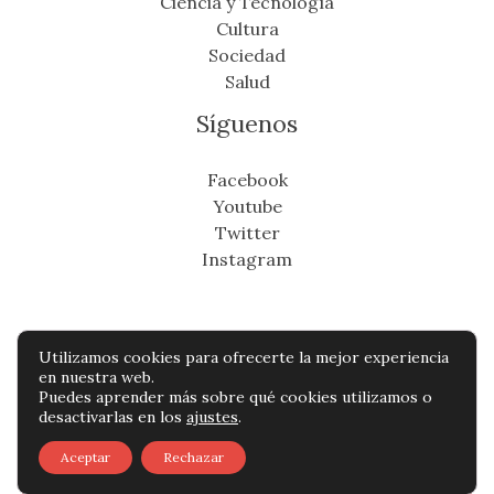
Ciencia y Tecnología
Cultura
Sociedad
Salud
Síguenos
Facebook
Youtube
Twitter
Instagram
Utilizamos cookies para ofrecerte la mejor experiencia
Copyright © Todos os direitos reservados -
en nuestra web.
Puedes aprender más sobre qué cookies utilizamos o
cronicafinanciera.com
desactivarlas en los
ajustes
.
Política de privacidad
-
Política de cookies
-
Aceptar
Rechazar
Contacto