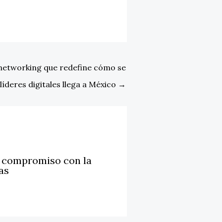
e networking que redefine cómo se
líderes digitales llega a México
→
u compromiso con la
as