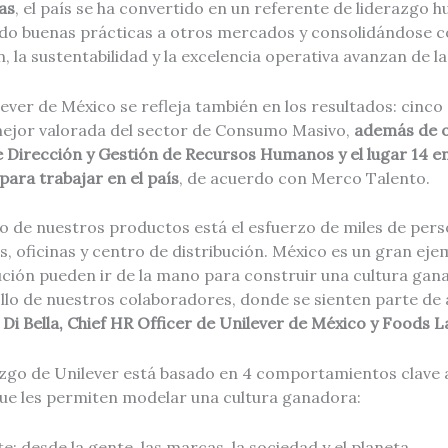
as
, el país se ha convertido en un referente de liderazgo 
do buenas prácticas a otros mercados y consolidándose 
, la sustentabilidad y la excelencia operativa avanzan de l
lever de México se refleja también en los resultados: cinc
ejor valorada del sector de Consumo Masivo,
además de o
 Dirección y Gestión de Recursos Humanos y el lugar 14 en
ara trabajar en el país
, de acuerdo con Merco Talento.
o de nuestros productos está el esfuerzo de miles de per
s, oficinas y centro de distribución. México es un gran ej
cución pueden ir de la mano para construir una cultura ga
ollo de nuestros colaboradores, donde se sienten parte de
 Di Bella, Chief HR Officer de Unilever de México y Foods 
azgo de Unilever está basado en 4 comportamientos clave a
que les permiten modelar una cultura ganadora:
e: desde la gente, las marcas, la sociedad y el planeta.