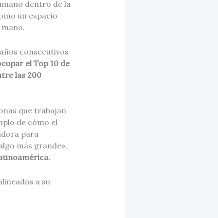
humano dentro de la
como un espacio
a mano.
o años consecutivos
cupar el Top 10 de
tre las 200
sonas que trabajan
emplo de cómo el
nadora para
 algo más grande»,
Latinoamérica.
lineados a su