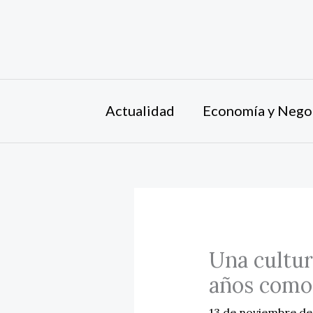
Ir
al
contenido
Actualidad
Economía y Nego
Una cultur
años como 
13 de noviembre d