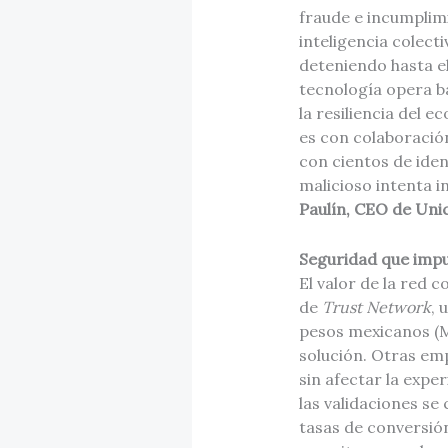
fraude e incumplim
inteligencia colect
deteniendo hasta e
tecnología opera ba
la resiliencia del 
es con colaboració
con cientos de iden
malicioso intenta i
Paulín, CEO de Uni
Seguridad que impu
El valor de la red 
de
Trust Network
, 
pesos mexicanos (MX
solución. Otras em
sin afectar la exper
las validaciones s
tasas de conversió