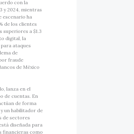
uerdo con la
3 y 2024, mientras
e escenario ha
% de los clientes
 superiores a $1.3
 digital, la
l para ataques
blema de
por fraude
 Bancos de México
, lanza en el
bo de cuentas. En
 actúan de forma
y un habilitador de
s de sectores
 está diseñada para
as financieras como