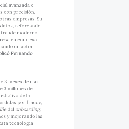
acial avanzada e
s con precisión,
 otras empresas. Su
 datos, reforzando
el fraude moderno
presa en empresa
cuando un actor
plicó Fernando
 de 3 meses de uso
e 3 millones de
edictivo de la
érdidas por fraude,
lfie
del
onboarding
,
nes y mejorando las
esta tecnología