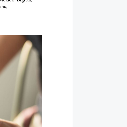
ias
,