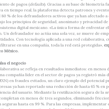
iento de pagos (
defaults
). Gracias a su base de biometría f
iva en tiempo real, la plataforma detecta patrones y evento
l 80 % de los defraudadores activos que ya han afectado a
jo los principios de seguridad, anonimato y privacidad de
ecosistema digital mexicano. «La única forma de enfrentar 
n. Un defraudador no actúa una sola vez, se mueve de em
tidades. Con tecnología aplicada a una red colaborativa, 
nfiltrarse en una compañía, toda la red está protegida»,
ex
co México.
lsa el negocio
colaborativa se refleja en resultados inmediatos: en menos
una compañía líder en el sector de pagos ya registró más d
N) en fraudes evitados, un claro ejemplo del potencial pr
presas ya han reportado una reducción de hasta 65 % en p
iencia del usuario. Mediante la reutilización segura de la
se
e completan en menos de tres segundos, eliminando friccio
n seguras hasta en 99 %. Para las empresas, implementar 