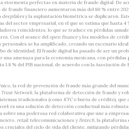
a «tormenta perfecta» en materia de fraude digital. De ac
s de fraude financiero aumentaron más del 80 % entre 202
n
deepfakes
y la suplantación biométrica se duplicaron. Est
as del sector empresarial, en el que se estima que hasta 4 
adores reincidentes, lo que se traduce en pérdidas anuales
ares. Con el avance del
open finance
y los modelos de crédito
s personales se ha amplificado, creando un escenario idea
o de identidad. El fraude digital ha pasado de ser un pro
er una amenaza para la economía mexicana, con pérdidas 
a 1.8 % del PIB nacional, de acuerdo con la Asociación de
nico, la red de prevención de fraude más grande del mundo
o
Trust Network
, la plataforma de detección de fraude y ro
sistemas tradicionales (como
KYC
o burós de crédito), que
work
es una solución de detección conductual más robusta 
a sobre una poderosa red colaborativa que une a empresa
anciero,
retail
, telecomunicaciones y
fintech
, la plataforma
cruciales del ciclo de vida del cliente, mitigando pérdid