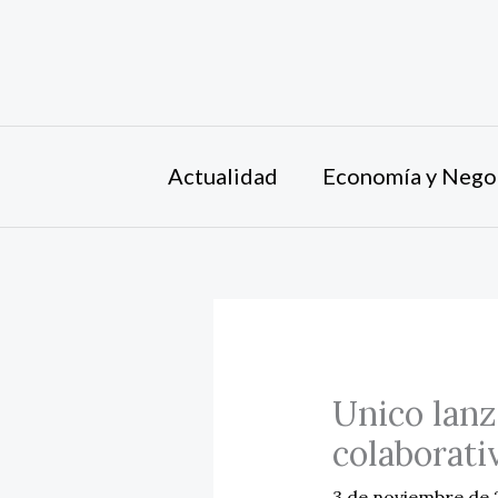
Ir
al
contenido
Actualidad
Economía y Nego
Unico lanz
colaborativ
3 de noviembre de