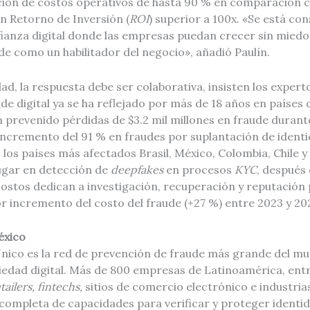
ión de costos operativos de hasta 90 % en comparación 
n Retorno de Inversión (
ROI
) superior a 100x. «Se está co
ianza digital donde las empresas puedan crecer sin mied
e como un habilitador del negocio», añadió Paulín.
dad, la respuesta debe ser colaborativa, insisten los expert
ude digital ya se ha reflejado por más de 18 años en países
n prevenido pérdidas de $3.2 mil millones en fraude duran
incremento del 91 % en fraudes por suplantación de identi
 los países más afectados Brasil, México, Colombia, Chile y
ugar en detección de
deepfakes
en procesos
KYC
, después 
costos dedican a investigación, recuperación y reputación
r incremento del costo del fraude (+27 %) entre 2023 y 20
éxico
nico es la red de prevención de fraude más grande del mu
ciedad digital. Más de 800 empresas de Latinoamérica, ent
tailers, fintechs,
sitios de comercio electrónico e industria
completa de capacidades para verificar y proteger identid