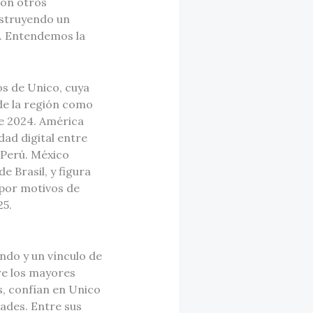
con otros
nstruyendo un
o. Entendemos la
os de Unico, cuya
 de la región como
te 2024. América
dad digital entre
 Perú. México
de Brasil, y figura
 por motivos de
25.
ndo y un vínculo de
re los mayores
s, confían en Unico
ades. Entre sus