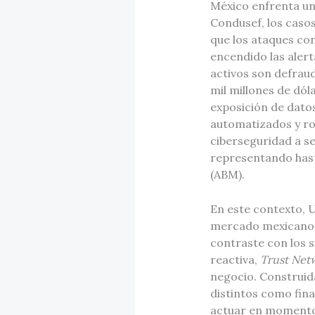
México enfrenta un
Condusef, los caso
que los ataques co
encendido las alert
activos son defraud
mil millones de dól
exposición de dato
automatizados y rob
ciberseguridad a s
representando hast
(ABM).
En este contexto, U
mercado mexican
contraste con los 
reactiva,
Trust Net
negocio. Construid
distintos como fin
actuar en momentos 