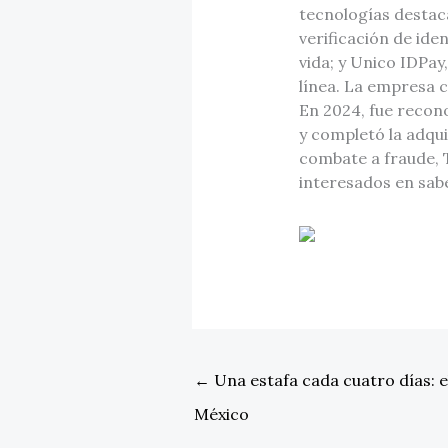
tecnologías destaca
verificación de id
vida; y Unico IDPay,
línea. La empresa 
En 2024, fue recon
y completó la adqui
combate a fraude, T
interesados en sab
←
Una estafa cada cuatro días: e
México