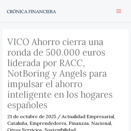
Ir
al
contenido
VICO Ahorro cierra una
ronda de 500.000 euros
liderada por RACC,
NotBoring y Angels para
impulsar el ahorro
inteligente en los hogares
españoles
21 de octubre de 2025
/
Actualidad Empresarial
,
Cataluña
,
Emprendedores
,
Finanzas
,
Nacional
,
Otros Servicios
,
Sostenibilidad