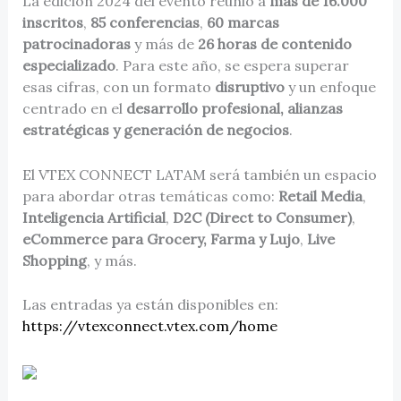
La edición 2024 del evento reunió a
más de 16.000
inscritos
,
85 conferencias
,
60 marcas
patrocinadoras
y más de
26 horas de contenido
especializado
. Para este año, se espera superar
esas cifras, con un formato
disruptivo
y un enfoque
centrado en el
desarrollo profesional, alianzas
estratégicas y generación de negocios
.
El VTEX CONNECT LATAM será también un espacio
para abordar otras temáticas como:
Retail Media
,
Inteligencia Artificial
,
D2C (Direct to Consumer)
,
eCommerce para Grocery, Farma y Lujo
,
Live
Shopping
, y más.
Las entradas ya están disponibles en:
https://vtexconnect.vtex.com/home