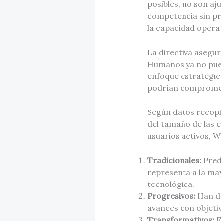
posibles, no son a
competencia sin pr
la capacidad operat
La directiva asegur
Humanos ya no pued
enfoque estratégico
podrían compromete
Según datos recopi
del tamaño de las 
usuarios activos, W
Tradicionales:
Pred
representa a la may
tecnológica.
Progresivos:
Han da
avances con objeti
Transformativos:
E