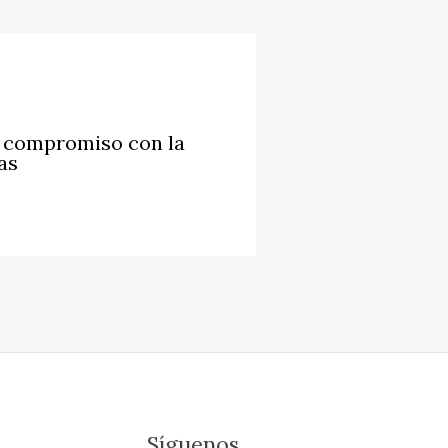
u compromiso con la
as
Síguenos