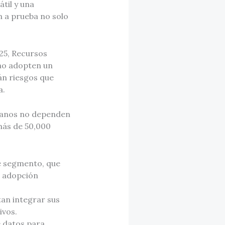
til y una
 a prueba no solo
25, Recursos
no adopten un
án riesgos que
a.
manos no dependen
más de 50,000
e segmento, que
u adopción
tan integrar sus
ivos.
e datos para