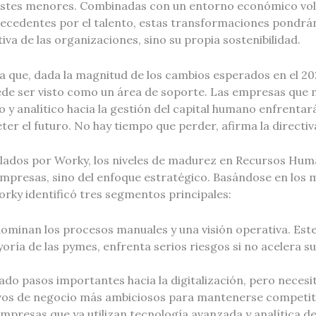
justes menores. Combinadas con un entorno económico volá
ecedentes por el talento, estas transformaciones pondrán
iva de las organizaciones, sino su propia sostenibilidad.
a que, dada la magnitud de los cambios esperados en el 20
e ser visto como un área de soporte. Las empresas que 
 y analítico hacia la gestión del capital humano enfrentar
r el futuro. No hay tiempo que perder, afirma la directiv
lados por Worky, los niveles de madurez en Recursos Hu
empresas, sino del enfoque estratégico. Basándose en los 
orky identificó tres segmentos principales:
ominan los procesos manuales y una visión operativa. Est
oría de las pymes, enfrenta serios riesgos si no acelera s
do pasos importantes hacia la digitalización, pero necesi
vos de negocio más ambiciosos para mantenerse competit
mpresas que ya utilizan tecnología avanzada y analítica d