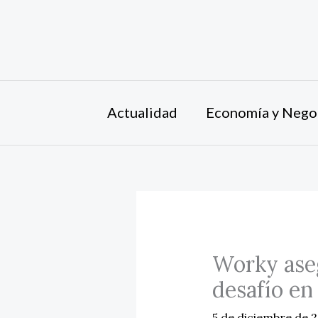
Ir
al
contenido
Actualidad
Economía y Nego
Worky aseg
desafío en
5 de diciembre de 