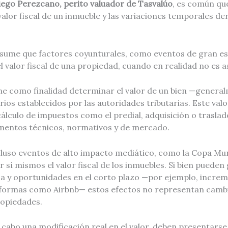
iego Perezcano, perito valuador de Tasvalúo
, es común que
valor fiscal de un inmueble y las variaciones temporales der
sume que factores coyunturales, como eventos de gran es
valor fiscal de una propiedad, cuando en realidad no es así
ene como finalidad determinar el valor de un bien —genera
rios establecidos por las autoridades tributarias. Este val
cálculo de impuestos como el predial, adquisición o traslad
mentos técnicos, normativos y de mercado.
cluso eventos de alto impacto mediático, como la Copa Mun
r sí mismos el valor fiscal de los inmuebles. Si bien pued
a y oportunidades en el corto plazo —por ejemplo, incre
formas como Airbnb— estos efectos no representan cambi
propiedades.
a cabo una modificación real en el valor, deben presentarse