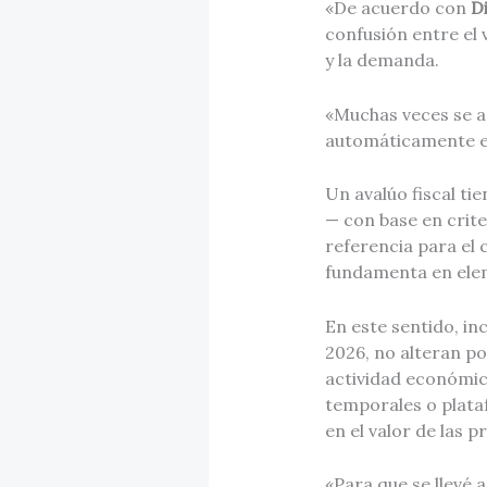
«De acuerdo con
D
confusión entre el 
y la demanda.
«Muchas veces se a
automáticamente el 
Un avalúo fiscal ti
— con base en crite
referencia para el 
fundamenta en ele
En este sentido, in
2026, no alteran po
actividad económic
temporales o plata
en el valor de las 
«Para que se llevé 