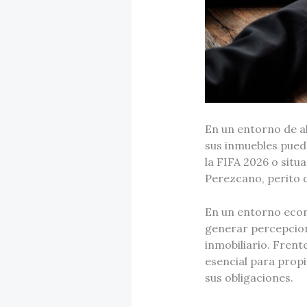
En un entorno de a
sus inmuebles pued
la FIFA 2026 o situ
Perezcano, perito 
En un entorno eco
generar percepcione
inmobiliario. Frent
esencial para propi
sus obligaciones.