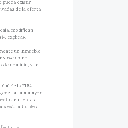
 pueda existir
ivadas de la oferta
cala, modifican
», explica».
lmente un inmueble
or sirve como
o de dominio, y se
dial de la FIFA
en generar una mayor
mentos en rentas
os estructurales
 factores