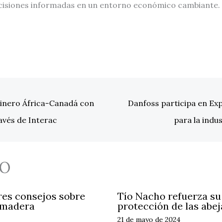
ecisiones informadas en un entorno económico cambiante.
dinero África-Canadá con
Danfoss participa en Ex
avés de Interac
para la ind
O
res consejos sobre
Tío Nacho refuerza s
 madera
protección de las abej
21 de mayo de 2024