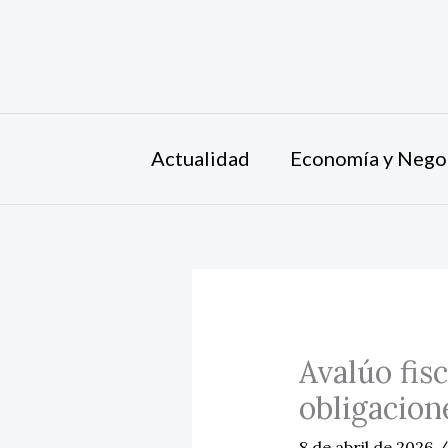
Ir
al
contenido
Actualidad
Economía y Nego
Avalúo fisc
obligacion
8 de abril de 2026