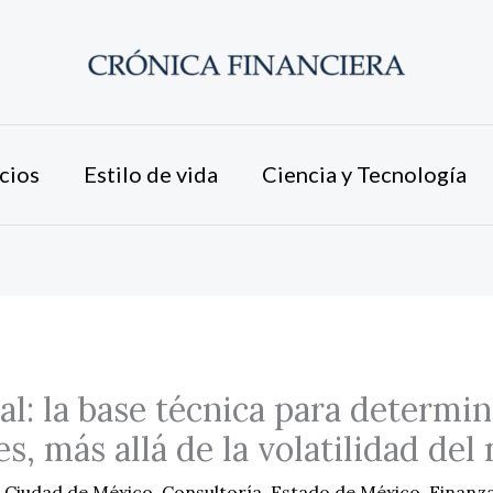
cios
Estilo de vida
Ciencia y Tecnología
al: la base técnica para determin
es, más allá de la volatilidad de
/
Ciudad de México
,
Consultoría
,
Estado de México
,
Finanz