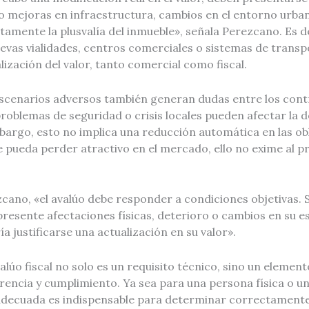
mejoras en infraestructura, cambios en el entorno urban
amente la plusvalía del inmueble», señala Perezcano. Es de
evas vialidades, centros comerciales o sistemas de transp
lización del valor, tanto comercial como fiscal.
 escenarios adversos también generan dudas entre los cont
roblemas de seguridad o crisis locales pueden afectar la
mbargo, esto no implica una reducción automática en las obl
 pueda perder atractivo en el mercado, ello no exime al p
cano, «el avalúo debe responder a condiciones objetivas. 
resente afectaciones físicas, deterioro o cambios en su e
a justificarse una actualización en su valor».
valúo fiscal no solo es un requisito técnico, sino un elemen
rencia y cumplimiento. Ya sea para una persona física o u
adecuada es indispensable para determinar correctamente 