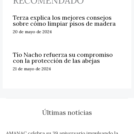
RECOMENDADO
Terza explica los mejores consejos
sobre cómo limpiar pisos de madera
20 de mayo de 2024
Tío Nacho refuerza su compromiso
con la protección de las abejas
21 de mayo de 2024
Últimas notícias
AMANAC celebra su 39 aniversario impulsando la