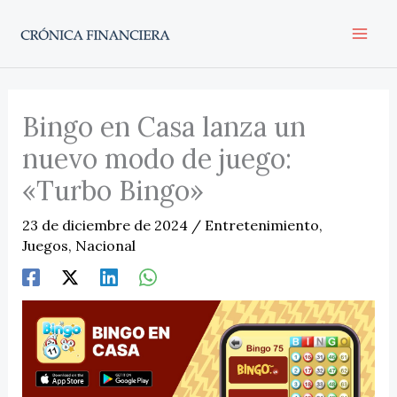
Ir
al
contenido
Bingo en Casa lanza un
nuevo modo de juego:
«Turbo Bingo»
23 de diciembre de 2024
/
Entretenimiento
,
Juegos
,
Nacional