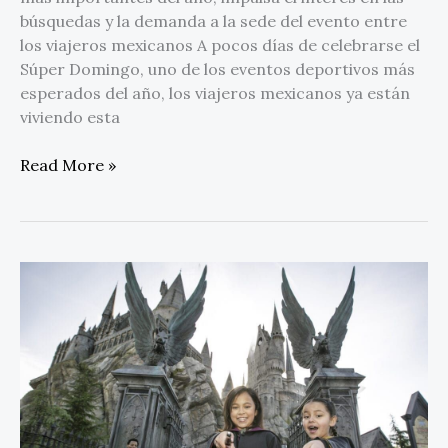
búsquedas y la demanda a la sede del evento entre
los viajeros mexicanos A pocos días de celebrarse el
Súper Domingo, uno de los eventos deportivos más
esperados del año, los viajeros mexicanos ya están
viviendo esta
Read More »
Despegar
facilita
el
acceso
a
Universal
Studios
Hollywood