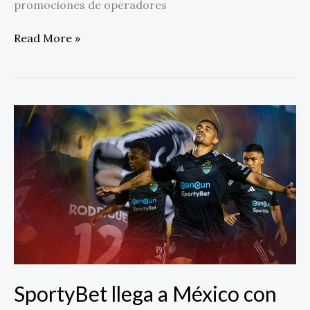
promociones de operadores
Read More »
SportyBet
llega
a
México
con
alianza
estratégica
junto
a
Cancún
FC
SportyBet llega a México con