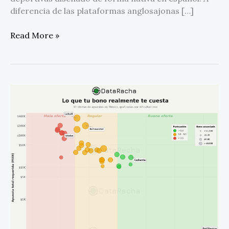
diferencia de las plataformas anglosajonas […]
Read More »
DataRacha
analiza
la
dificultad
de
cumplir
las
condiciones
de
los
bonos
de