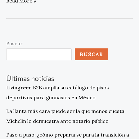
Read More »
Buscar
BUSCAR
Últimas noticias
Livingreen B2B amplía su catálogo de pisos
deportivos para gimnasios en México
La llanta más cara puede ser la que menos cuesta:
Michelin lo demuestra ante notario público
Paso a paso: ¿cómo prepararse para la transición a