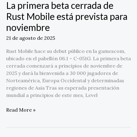
La primera beta cerrada de
Rust Mobile está prevista para
noviembre
21 de agosto de 2025
Rust Mobile hace su debut público en la gamescom,
ubicado en el pabellón 06.1 – C-051G. La primera beta
cerrada comenzará a principios de noviembre de
2025 y dará la bienvenida a 30 000 jugadores de
Norteamérica, Europa Occidental y determinadas
regiones de Asia Tras su esperada presentación
mundial a principios de este mes, Level
Read More »