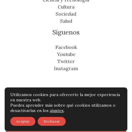
Cultura
Sociedad
Salud
Síguenos
Facebook
Youtube
Twitter
Instagram
Utilizamos cookies para ofrecerte la mejor experiencia
Copyright © Todos os direitos reservados -
en nuestra web.
Puedes aprender más sobre qué cookies utilizamos o
cronicafinanciera.com
desactivarlas en los
ajustes
.
Política de privacidad
-
Política de cookies
-
Aceptar
Rechazar
Contacto