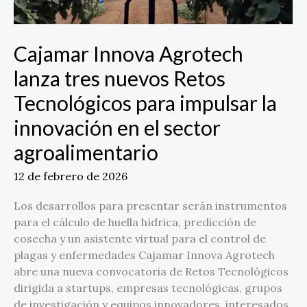
para
impulsar
la
Cajamar Innova Agrotech
innovación
lanza tres nuevos Retos
en
el
Tecnológicos para impulsar la
sector
innovación en el sector
agroalimentario
agroalimentario
12 de febrero de 2026
Los desarrollos para presentar serán instrumentos
para el cálculo de huella hídrica, predicción de
cosecha y un asistente virtual para el control de
plagas y enfermedades Cajamar Innova Agrotech
abre una nueva convocatoria de Retos Tecnológicos
dirigida a startups, empresas tecnológicas, grupos
de investigación y equipos innovadores, interesados