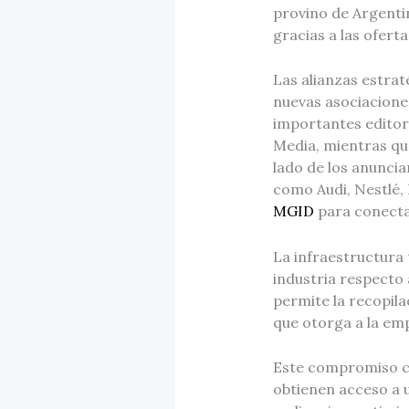
provino de Argenti
gracias a las ofer
Las alianzas estrat
nuevas asociacione
importantes editor
Media, mientras que
lado de los anunci
como Audi, Nestlé, 
MGID
para conectar
La infraestructura
industria respecto 
permite la recopil
que otorga a la emp
Este compromiso co
obtienen acceso a 