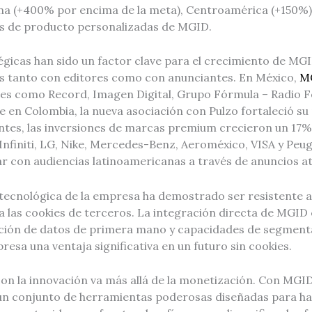
na (+400% por encima de la meta), Centroamérica (+150%) 
tas de producto personalizadas de MGID.
égicas han sido un factor clave para el crecimiento de MG
s tanto con editores como con anunciantes. En México,
M
es como Record, Imagen Digital, Grupo Fórmula – Radio F
 en Colombia, la nueva asociación con Pulzo fortaleció su 
antes, las inversiones de marcas premium crecieron un 17
Infiniti, LG, Nike, Mercedes-Benz, Aeroméxico, VISA y Peug
 con audiencias latinoamericanas a través de anuncios at
 tecnológica de la empresa ha demostrado ser resistente a
a las cookies de terceros. La integración directa de MGID 
ación de datos de primera mano y capacidades de segmenta
resa una ventaja significativa en un futuro sin cookies.
n la innovación va más allá de la monetización. Con MGID+
un conjunto de herramientas poderosas diseñadas para ha