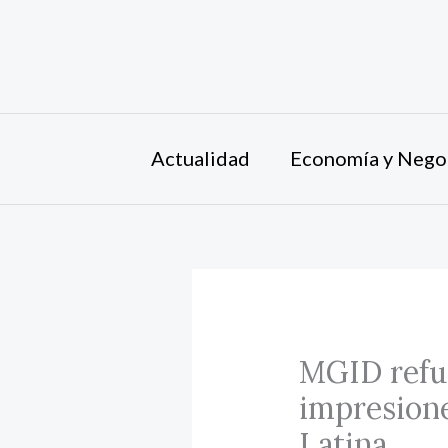
Ir
al
contenido
Actualidad
Economía y Nego
MGID refue
impresion
Latina