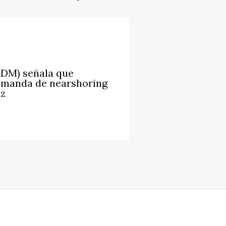
LDM) señala que
emanda de nearshoring
iz