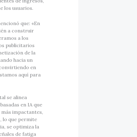
uentes de ingresos,
e los usuarios.
mencionó que: «En
ién a construir
eramos a los
s publicitarios
netización de la
iando hacia un
convirtiendo en
estamos aquí para
al se alinea
basadas en IA que
os más impactantes,
 lo que permite
a, se optimiza la
eñales de fatiga