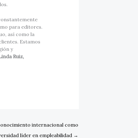
dos.
 constantemente
omo para editores.
uo, así como la
clientes. Estamos
gión y
Linda Ruiz,
conocimiento internacional como
versidad líder en empleabilidad
→