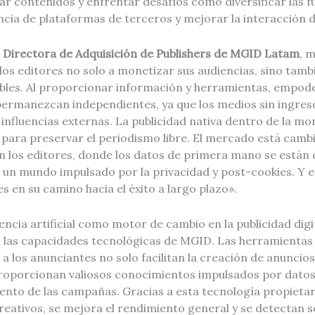
ar contenidos y enfrentar desafíos como diversificar las f
cia de plataformas de terceros y mejorar la interacción d
 Directora de Adquisición de Publishers de MGID Latam
, 
os editores no solo a monetizar sus audiencias, sino tamb
ibles. Al proporcionar información y herramientas, empod
permanezcan independientes, ya que los medios sin ingreso
 influencias externas. La publicidad nativa dentro de la mo
l para preservar el periodismo libre. El mercado está camb
 los editores, donde los datos de primera mano se están 
n un mundo impulsado por la privacidad y post-cookies. Y 
es en su camino hacia el éxito a largo plazo».
gencia artificial como motor de cambio en la publicidad digit
las capacidades tecnológicas de MGID. Las herramientas 
a los anunciantes no solo facilitan la creación de anunci
roporcionan valiosos conocimientos impulsados por datos,
ento de las campañas. Gracias a esta tecnología propietari
creativos, se mejora el rendimiento general y se detectan s